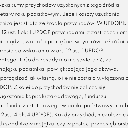
yżka sumy przychodów uzyskanych z tego źródła
ięta w roku podatkowym. Jeżeli koszty uzyskania
nica jest stratą ze źródła przychodów. W UPDOP b
 12 ust. 1 pkt 1 UPDOP przychodami, z zastrzeżeniem 
 pieniądze, wartości pieniężne, w tym również różnic
esie do wskazania w art. 12 ust. 1 UPDOP
kategorii. Co do zasady można stwierdzić, że
ajątku podatnika, powiększająca jego aktywa,
porządzać jak własną, o ile nie została wyłączona 
OP. Z kolei do przychodów nie zalicza się
iększenie kapitału zakładowego, funduszu
albo funduszu statutowego w banku państwowym, al
12ust. 4 pkt 4 UPDOP). Każdy przychód, niezależnie 
 składników majątku, czy w postaci przedsiębiors