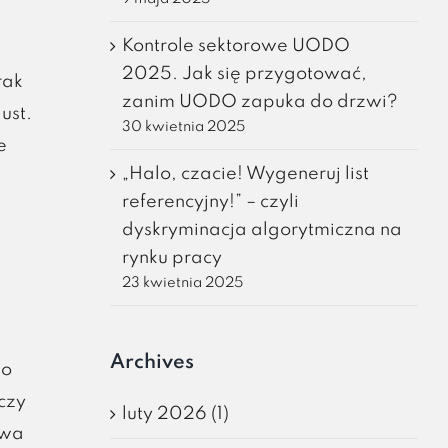
Kontrole sektorowe UODO
2025. Jak się przygotować,
rak
zanim UODO zapuka do drzwi?
ust.
30 kwietnia 2025
e
„Halo, czacie! Wygeneruj list
referencyjny!” – czyli
dyskryminacja algorytmiczna na
rynku pracy
z
23 kwietnia 2025
Archives
bo
czy
luty 2026 (1)
twa