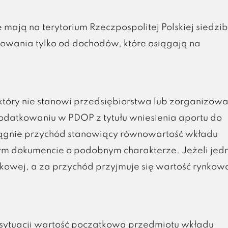
e mają na terytorium Rzeczpospolitej Polskiej siedzi
wania tylko od dochodów, które osiągają na
tóry nie stanowi przedsiębiorstwa lub zorganizowa
odatkowaniu w PDOP z tytułu wniesienia aportu do
iągnie przychód stanowiący równowartość wkładu
nym dokumencie o podobnym charakterze. Jeżeli jed
ynkowej, a za przychód przyjmuje się wartość rynkow
 sytuacji wartość początkowa przedmiotu wkładu