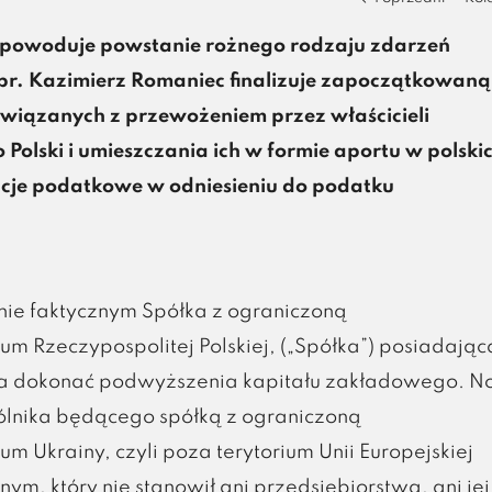
a powoduje powstanie rożnego rodzaju zdarzeń
pr. Kazimierz Romaniec finalizuje zapoczątkowaną
wiązanych z przewożeniem przez właścicieli
Polski i umieszczania ich w formie aportu w polski
cje podatkowe w odniesieniu do podatku
nie faktycznym Spółka z ograniczoną
um Rzeczypospolitej Polskiej, („Spółka”) posiadając
iła dokonać podwyższenia kapitału zakładowego. 
pólnika będącego spółką z ograniczoną
m Ukrainy, czyli poza terytorium Unii Europejskiej
ym, który nie stanowił ani przedsiębiorstwa, ani jej