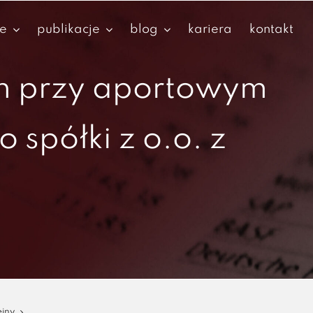
je
publikacje
blog
kariera
kontakt
h przy aportowym
spółki z o.o. z
ejny