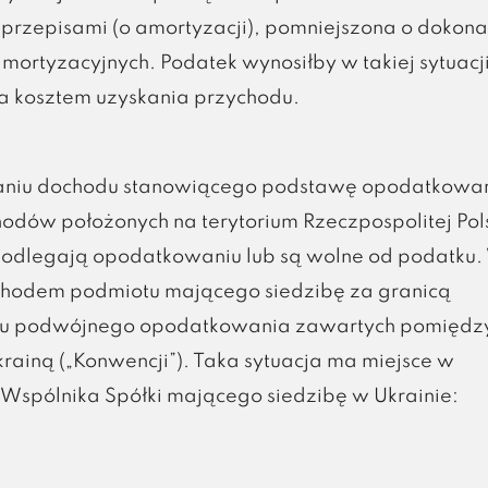
przepisami (o amortyzacji), pomniejszona o dokon
ortyzacyjnych. Podatek wynosiłby w takiej sytuacj
a kosztem uzyskania przychodu.
talaniu dochodu stanowiącego podstawę opodatkowa
odów położonych na terytorium Rzeczpospolitej Pol
ie podlegają opodatkowaniu lub są wolne od podatku
dochodem podmiotu mającego siedzibę za granicą
aniu podwójnego opodatkowania zawartych pomiędz
ainą („Konwencji”). Taka sytuacja ma miejsce w
 Wspólnika Spółki mającego siedzibę w Ukrainie: