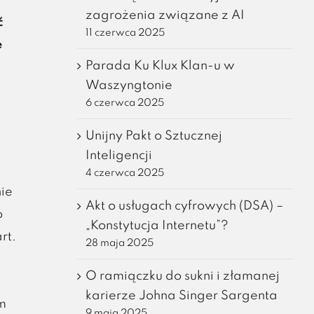
zagrożenia związane z AI
ć
11 czerwca 2025
e
Parada Ku Klux Klan-u w
Waszyngtonie
6 czerwca 2025
Unijny Pakt o Sztucznej
Inteligencji
4 czerwca 2025
ie
Akt o usługach cyfrowych (DSA) –
o
„Konstytucja Internetu”?
rt.
28 maja 2025
O ramiączku do sukni i złamanej
karierze Johna Singer Sargenta
m
9 maja 2025