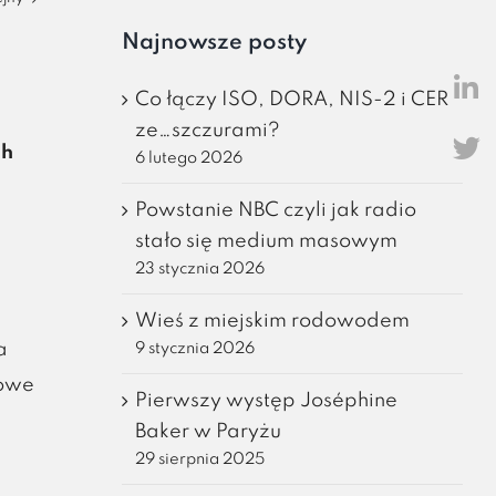
Najnowsze posty
Co łączy ISO, DORA, NIS-2 i CER
ze…szczurami?
ch
6 lutego 2026
Powstanie NBC czyli jak radio
stało się medium masowym
23 stycznia 2026
Wieś z miejskim rodowodem
a
9 stycznia 2026
Nowe
Pierwszy występ Joséphine
Baker w Paryżu
29 sierpnia 2025