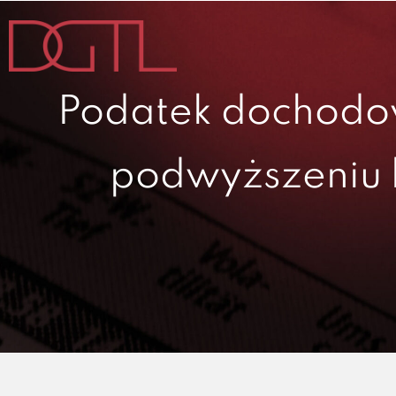
Przejdź
do
zawartości
Podatek dochodo
podwyższeniu k