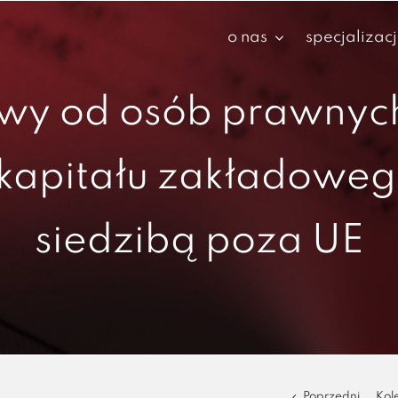
o nas
specjalizac
wy od osób prawnyc
apitału zakładowego 
siedzibą poza UE
Poprzedni
Kol