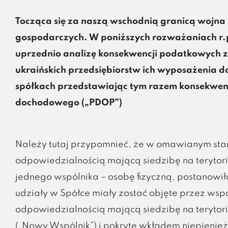
Tocząca się za naszą wschodnią granicą wojn
gospodarczych. W poniższych rozważaniach r.
uprzednio analizę konsekwencji podatkowych z
ukraińskich przedsiębiorstw ich wyposażenia do 
spółkach przedstawiając tym razem konsekwen
dochodowego („PDOP”)
Należy tutaj przypomnieć, że w omawianym sta
odpowiedzialnością mającą siedzibę na terytori
jednego wspólnika – osobę fizyczną, postanow
udziały w Spółce miały zostać objęte przez ws
odpowiedzialnością mającą siedzibę na terytoriu
(„Nowy Wspólnik”) i pokryte wkładem niepieniężn