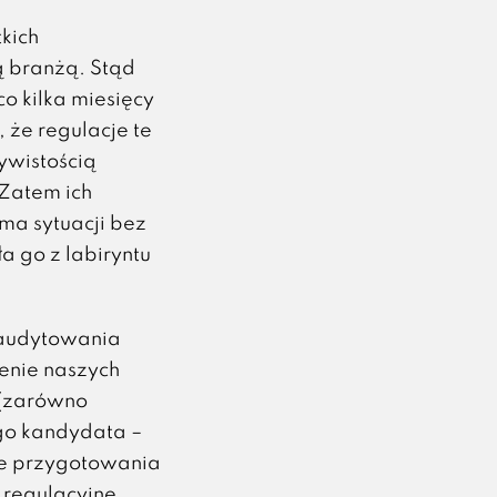
tkich
ą branżą. Stąd
co kilka miesięcy
że regulacje te
ywistością
Zatem ich
 ma sytuacji bez
a go z labiryntu
 audytowania
enie naszych
 (zarówno
go kandydata –
ie przygotowania
 regulacyjne.