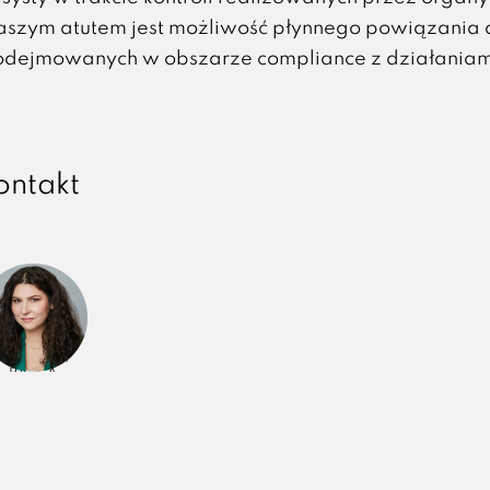
szym atutem jest możliwość płynnego powiązania 
odejmowanych w obszarze compliance z działaniam
ontakt
Sylwia
Graboś
PARTNER,
RADCA
PRAWNY