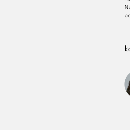
Na
p
k