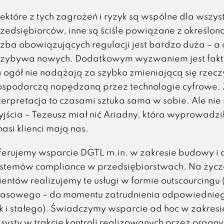
ektóre z tych zagrożeń i ryzyk są wspólne dla wszys
zedsiębiorców, inne są ściśle powiązane z określon
czba obowiązujących regulacji jest bardzo duża – a 
zybywa nowych. Dodatkowym wyzwaniem jest fakt, 
 ogół nie nadążają za szybko zmieniającą się rzecz
spodarczą napędzaną przez technologie cyfrowe. 
terpretacja to czasami sztuka sama w sobie. Ale nie
jścia – Tezeusz miał nić Ariadny, która wyprowadził
nasi klienci mają nas.
erujemy wsparcie DGTL m.in. w zakresie budowy i
stemów compliance w przedsiębiorstwach. Na życz
ientów realizujemy te usługi w formie outscourcingu
zasowego – do momentu zatrudnienia odpowiednie
k i stałego). Świadczymy wsparcie ad hoc w zakres
asysty w trakcie kontroli realizowanych przez organy