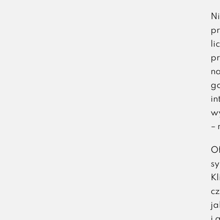
Ni
pr
li
pr
na
go
in
wy
– 
Of
sy
Kl
c
ja
i 