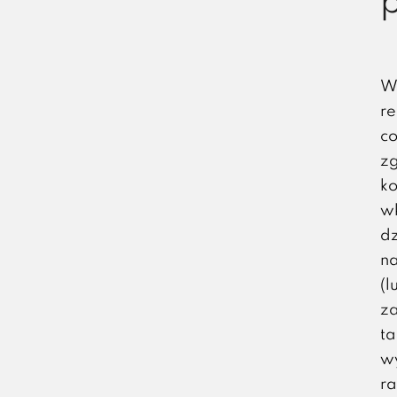
We
re
co
zg
ko
w
dz
na
(l
za
ta
wy
ra