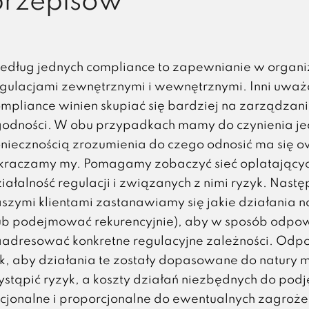
przepisów
dług jednych compliance to zapewnianie w organiz
gulacjami zewnętrznymi i wewnętrznymi. Inni uważ
mpliance winien skupiać się bardziej na zarządzan
odności. W obu przypadkach mamy do czynienia je
niecznością zrozumienia do czego odnosić ma się o
kraczamy my. Pomagamy zobaczyć sieć oplatający
iałalność regulacji i związanych z nimi ryzyk. Nastę
szymi klientami zastanawiamy się jakie działania 
ub podejmować rekurencyjnie), aby w sposób odpo
adresować konkretne regulacyjne zależności. Odpo
k, aby działania te zostały dopasowane do natury
stąpić ryzyk, a koszty działań niezbędnych do podj
cjonalne i proporcjonalne do ewentualnych zagroże