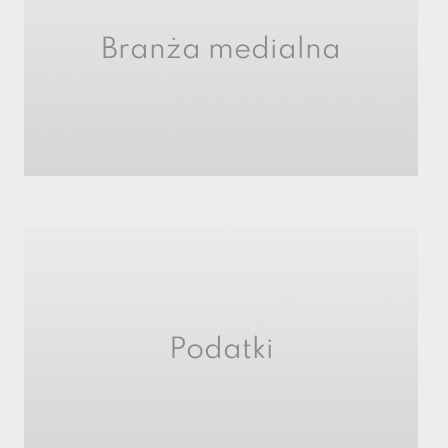
Branża medialna
Podatki