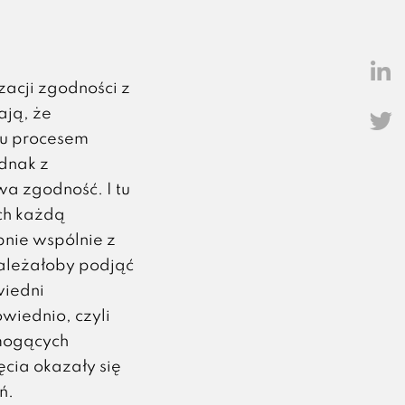
acji zgodności z
ają, że
iu procesem
dnak z
wa zgodność. I tu
ch każdą
pnie wspólnie z
należałoby podjąć
wiedni
wiednio, czyli
 mogących
ęcia okazały się
ń.