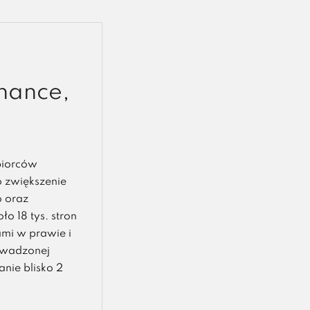
nance,
biorców
o zwiększenie
o oraz
o 18 tys. stron
mi w prawie i
owadzonej
anie blisko 2