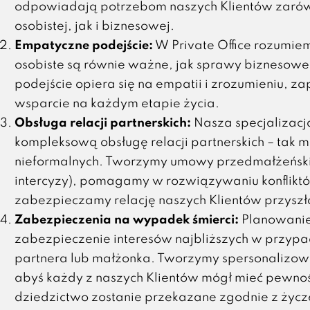
odpowiadają potrzebom naszych Klientów zarów
osobistej, jak i biznesowej.
Empatyczne podejście:
W Private Office rozumiem
osobiste są równie ważne, jak sprawy biznesowe
podejście opiera się na empatii i zrozumieniu, z
wsparcie na każdym etapie życia.
Obsługa relacji partnerskich:
Nasza specjalizacj
kompleksową obsługę relacji partnerskich – tak ma
nieformalnych. Tworzymy umowy przedmałżeński
intercyzy), pomagamy w rozwiązywaniu konfliktó
zabezpieczamy relację naszych Klientów przyszł
Zabezpieczenia na wypadek śmierci:
Planowanie 
zabezpieczenie interesów najbliższych w przypa
partnera lub małżonka. Tworzymy spersonalizowa
abyś każdy z naszych Klientów mógł mieć pewnoś
dziedzictwo zostanie przekazane zgodnie z życ