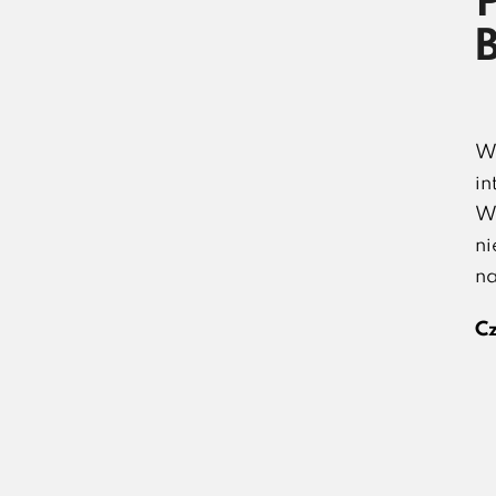
W 
in
Wi
ni
na
Cz