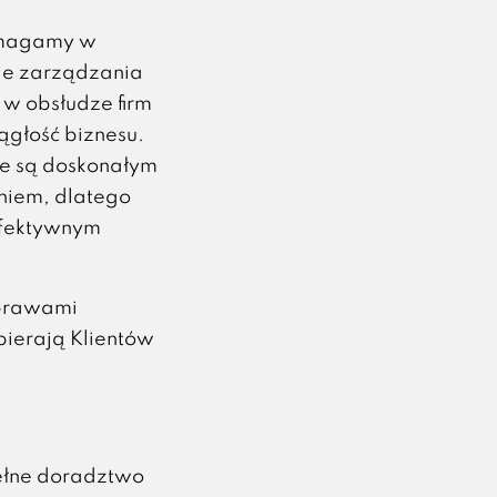
omagamy w
cie zarządzania
 w obsłudze firm
ągłość biznesu.
e są doskonałym
niem, dlatego
efektywnym
 sprawami
pierają Klientów
łne doradztwo