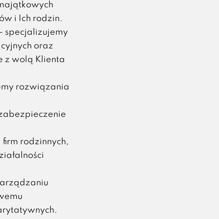
 majątkowych
ów i Ich rodzin.
– specjalizujemy
cyjnych oraz
 z wolą Klienta
emy rozwiązania
zabezpieczenie
firm rodzinnych,
ziałalności
zarządzaniu
owemu
arytatywnych.