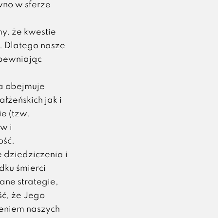
no w sferze
y, że kwestie
. Dlatego nasze
apewniając
a obejmuje
łżeńskich jak i
e (tzw.
w i
ość.
dziedziczenia i
dku śmierci
ne strategie,
ć, że Jego
zeniem naszych