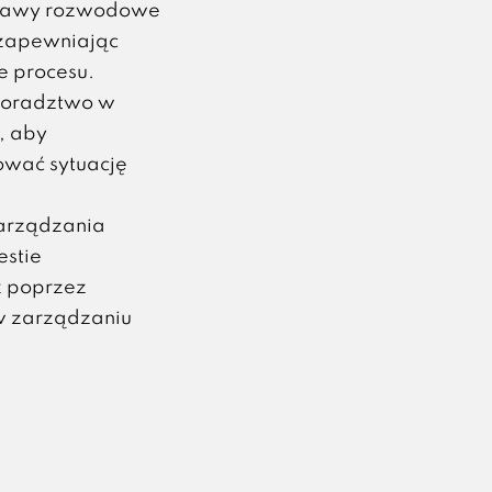
rawy rozwodowe
 zapewniając
 procesu.
doradztwo w
, aby
ować sytuację
zarządzania
estie
ż poprzez
w zarządzaniu