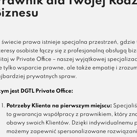
Prawnik dla Twojej Rodz
Biznesu
świecie prawa istnieje specjalna przestrzeń, gdzie 
teresy osobiste łączy się z profesjonalną obsługą b
taj w Private Office – naszej wyjątkowej specjalizacj
e tylko wsparcie prawne, ale także empatię i zrozum
jbardziej prywatnych spraw.
ym jest DGTL Private Office:
Potrzeby Klienta na pierwszym miejscu:
Specjaliś
to gwarancja współpracy z prawnikiem, który zna h
obawy swoich Klientów. Dzięki indywidualnemu p
możemy zapewnić spersonalizowane rozwiązania