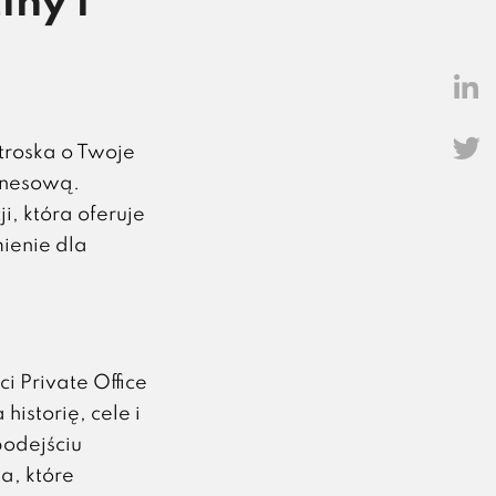
iny i
troska o Twoje
iznesową.
i, która oferuje
ienie dla
ci Private Office
istorię, cele i
odejściu
, które