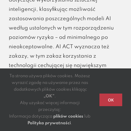
dotyczące wykorzystania sztucznej
inteligencji, klasyfikując możliwość
zastosowania poszczególnych modeli AI
według ustalonych w tym rozporządzeniu
poziomów ryzyka – od minimalnego po
nieakceptowalne. AI ACT wyznacza też
zakazy, w tym zakaz korzystania z
technologii cechującej się największym
ryzykiem. A taką technologią (czy też
Ta strona używa plików cookies. Możesz
wyrazić zgodę na używanie przez nas
metodą działania), będzie tzw. social
dodatkowych plików cookies klikając
scoring. Social scoring, czyli algorytmiczne
„OK”
.
OK
ocenianie jednostek na podstawie danych z
Aby uzyskać więcej informacji
przeczytaj:
różnych obszarów życia, takich jak
Informacja dotycząca
plików cookies
lub
zachowanie społeczne, finanse czy
Polityka prywatności
.