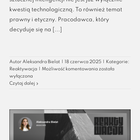
kwestią technologiczną. To również temat
prawny i etyczny. Pracodawca, który
decyduje się na [...]
Autor
Aleksandra Bielat
|
18 czerwca 2025
|
Kategorie:
Czy
Reaktywacja
|
Możliwość komentowania
została
rekrutacja
wyłączona
z
Czytaj dalej
wykorzystaniem
AI
jest
legalna?
10
kroków
do