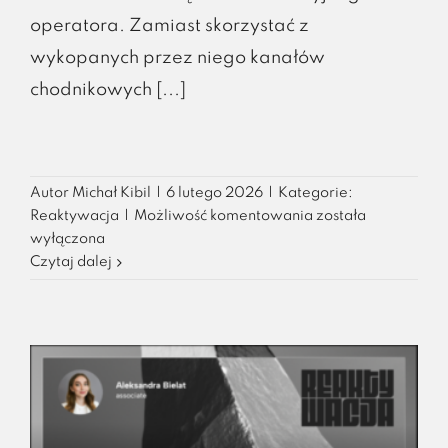
operatora. Zamiast skorzystać z
wykopanych przez niego kanałów
chodnikowych [...]
Autor
Michał Kibil
|
6 lutego 2026
|
Kategorie:
Co
Reaktywacja
|
Możliwość komentowania
została
łączy
wyłączona
ISO,
Czytaj dalej
DORA,
NIS-
2
i
CER
ze…
szczurami?