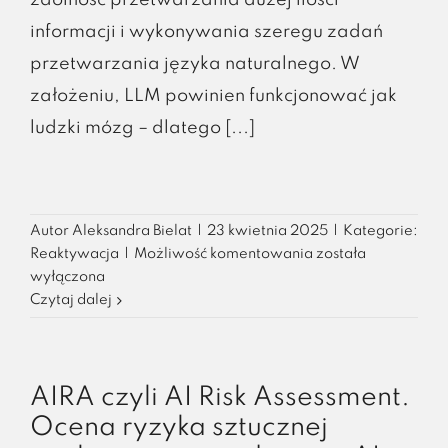
informacji i wykonywania szeregu zadań
przetwarzania języka naturalnego. W
założeniu, LLM powinien funkcjonować jak
ludzki mózg – dlatego [...]
Autor
Aleksandra Bielat
|
23 kwietnia 2025
|
Kategorie:
„Halo,
Reaktywacja
|
Możliwość komentowania
została
czacie!
wyłączona
Wygeneruj
Czytaj dalej
list
referencyjny!”
–
czyli
AIRA czyli AI Risk Assessment.
dyskryminacja
Ocena ryzyka sztucznej
algorytmiczna