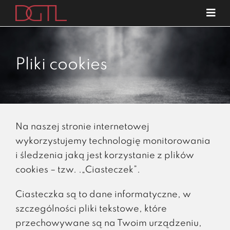
Przejdź
Tog
do
Navi
o nas
zawartości
specjalizacje
Pliki cookies
publikacje
blog
kariera
Na naszej stronie internetowej
kontakt
wykorzystujemy technologię monitorowania
i śledzenia jaką jest korzystanie z plików
cookies – tzw. .„Ciasteczek”.
Ciasteczka są to dane informatyczne, w
szczególności pliki tekstowe, które
przechowywane są na Twoim urządzeniu,