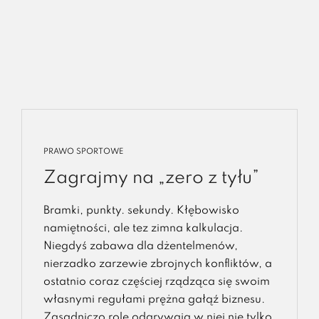
PRAWO SPORTOWE
Zagrajmy na „zero z tyłu”
Bramki, punkty. sekundy. Kłębowisko
namiętności, ale tez zimna kalkulacja.
Niegdyś zabawa dla dżentelmenów,
nierzadko zarzewie zbrojnych konfliktów, a
ostatnio coraz częściej rządząca się swoim
własnymi regułami prężna gałąź biznesu.
Zasadniczo role odgrywają w niej nie tylko