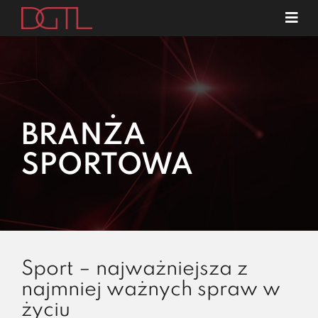
Przejdź
Tog
do
Navi
o nas
zawartości
specjalizacje
publikacje
BRANŻA
blog
SPORTOWA
kariera
kontakt
Sport – najważniejsza z
najmniej ważnych spraw w
życiu