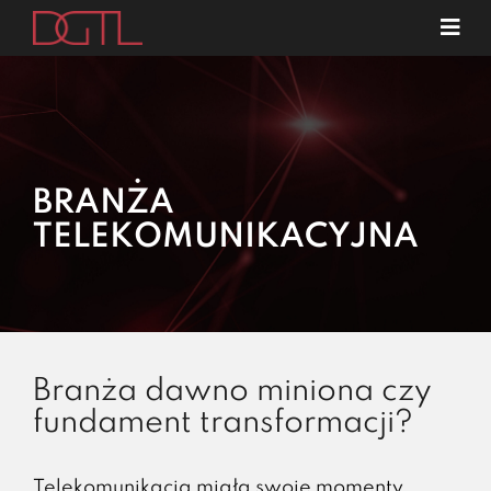
Przejdź
Tog
do
Navi
o nas
zawartości
specjalizacje
publikacje
BRANŻA
blog
TELEKOMUNIKACYJNA
kariera
kontakt
Branża dawno miniona czy
fundament transformacji?
Telekomunikacja miała swoje momenty