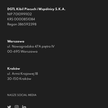
DGTL Kibil Piecuch i Wspólnicy S.K.A.
NIP 7010991102
KRS 0000851084
Regon 386592398
Warszawa
ul. Nowogrodzka 47A piętro IV
00-695 Warszawa
Kraków
ul. Armii Krajowej 18
30-150 Kraków
NASZE SOCIAL MEDIA