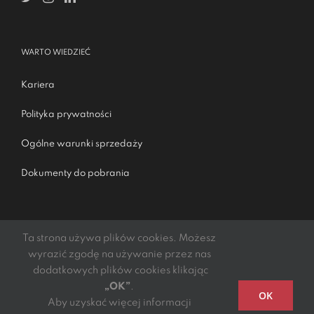
WARTO WIEDZIEĆ
Kariera
Polityka prywatności
Ogólne warunki sprzedaży
Dokumenty do pobrania
Ta strona używa plików cookies. Możesz
wyrazić zgodę na używanie przez nas
dodatkowych plików cookies klikając
„OK”
.
Podmiotem świadczącym obsługę płatności online jest
OK
Aby uzyskać więcej informacji
mElements S.A.