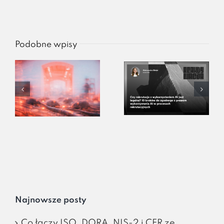
Podobne wpisy
Najnowsze posty
Co łączy ISO, DORA, NIS-2 i CER ze…