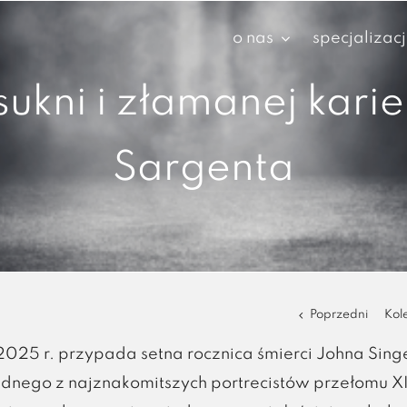
o nas
specjalizac
ukni i złamanej kari
Sargenta
Poprzedni
Kol
2025 r. przypada setna rocznica śmierci Johna Sing
ednego z najznakomitszych portrecistów przełomu XI