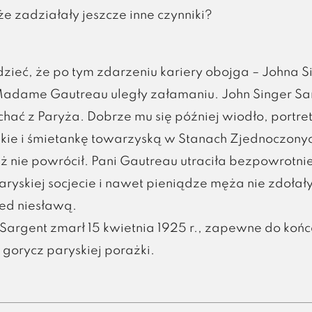
 zadziałały jeszcze inne czynniki?
zieć, że po tym zdarzeniu kariery obojga – Johna S
Madame Gautreau uległy załamaniu. John Singer Sa
chać z Paryża. Dobrze mu się później wiodło, portre
ńskie i śmietankę towarzyską w Stanach Zjednoczonyc
uż nie powrócił. Pani Gautreau utraciła bezpowrotni
ryskiej socjecie i nawet pieniądze męża nie zdołały
zed niesławą.
 Sargent zmarł 15 kwietnia 1925 r., zapewne do końc
gorycz paryskiej porażki.