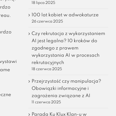
18 lipca 2025
ardzo
100 lat kobiet w adwokaturze
reau.
26 czerwca 2025
bardzo
Czy rekrutacja z wykorzystaniem
AI jest legalna? 10 kroków do
zgodnego z prawem
wykorzystania AI w procesach
 wystawi
rekrutacyjnych
18 czerwca 2025
adame
Przejrzystość czy manipulacja?
Obowiązki informacyjne i
ęczne
zagrożenia związane z AI
11 czerwca 2025
Parada Ku Klux Klan-u w