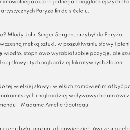
mimowolnego autora jednego z najgłośniejszych ska
rtystycznych Paryża fin de siècle’u.
ło? Młody John Singer Sargent przybył do Paryża,
czesną mekką sztuki, w poszukiwaniu sławy i pien
ę wiodło, stopniowo wyrabiał sobie pozycję, ale szu
elkiej sławy i tych najbardziej lukratywnych zleceń.
o tej wielkiej sławy i wielkich zamówień miał być po
jznakomitszych i najbardziej wpływowych dam ówc
 mondu – Madame Amelie Gautreau.
reau była, można tak powiedzieć, ówczesną cele