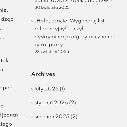
zanim UODO zapuka do drzwi?
30 kwietnia 2025
nie.
idząc
„Halo, czacie! Wygeneruj list
,
referencyjny!” – czyli
dyskryminacja algorytmiczna na
….
rynku pracy
23 kwietnia 2025
 tak
ym
Archives
cz pod
luty 2026 (1)
styczeń 2026 (2)
ja
ł jednak
sierpień 2025 (2)
kiego