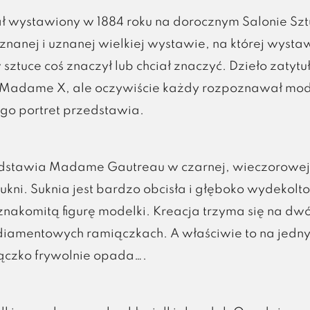
ał wystawiony w 1884 roku na dorocznym Salonie Szt
znanej i uznanej wielkiej wystawie, na której wysta
 sztuce coś znaczył lub chciał znaczyć. Dzieło zatyt
t Madame X, ale oczywiście każdy rozpoznawał mod
ogo portret przedstawia.
edstawia Madame Gautreau w czarnej, wieczorowej
ukni. Suknia jest bardzo obcisła i głęboko wydekol
znakomitą figurę modelki. Kreacja trzyma się na dw
, diamentowych ramiączkach. A właściwie to na jedn
ączko frywolnie opada….