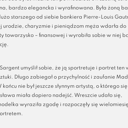
na, bardzo elegancka i wyrafinowana. Była żoną b
użo starszego od siebie bankiera Pierre-Louis Gaut
ej urodzie, charyzmie i pieniądzom męża wdarła do
ity towarzysko – finansowej i wyrobiła sobie w niej 
cję.
Sargent umyślił sobie, że ją sportretuje i portret ten
Sztuki. Długo zabiegał o przychylność i zaufanie M
końcu nie był jeszcze słynnym artystą, o którego się
 sława miała dopiero nadejść. Wreszcie udało się,
odelka wyraziła zgodę i rozpoczęły się wielomiesi
ortretem.