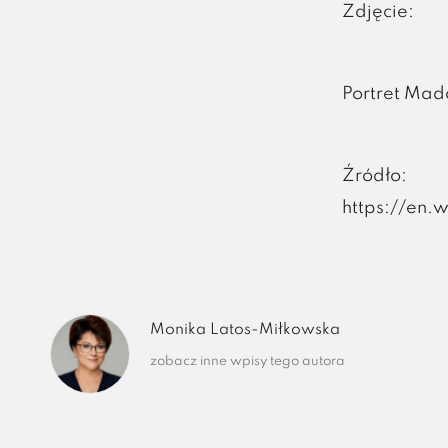
Zdjęcie:
Portret Ma
Źródło:
https://en
Monika Latos-Miłkowska
zobacz inne wpisy tego autora