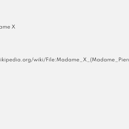
dame X
.wikipedia.org/wiki/File:Madame_X_(Madame_Pier