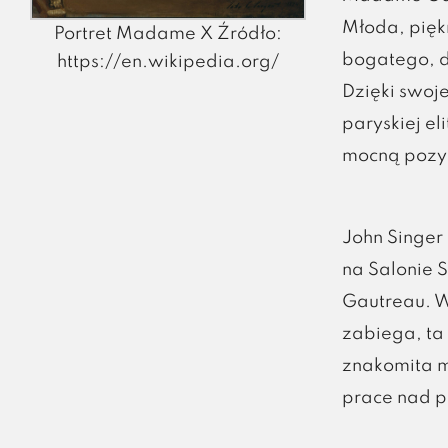
Młoda, pięk
Portret Madame X Źródło:
bogatego, d
https://en.wikipedia.org/
Dzięki swoj
paryskiej el
mocną pozy
John Singer 
na Salonie 
Gautreau. W 
zabiega, ta
znakomita m
prace nad p