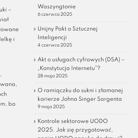
Waszyngtonie
uki –
6 czerwca 2025
wiał
Unijny Pakt o Sztucznej
ułowane
Inteligencji
elkę i
4 czerwca 2025
Akt o usługach cyfrowych (DSA) –
„Konstytucja Internetu”?
,
28 maja 2025
towana,
O ramiączku do sukni i złamanej
óch
karierze Johna Singer Sargenta
ym, bo
9 maja 2025
Kontrole sektorowe UODO
2025. Jak się przygotować,