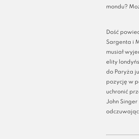
mondu? Może
Dość powied
Sargenta i 
musiał wyje
elity londy
do Paryża j
pozycję w pa
uchronić pr
John Singer
odczuwając 