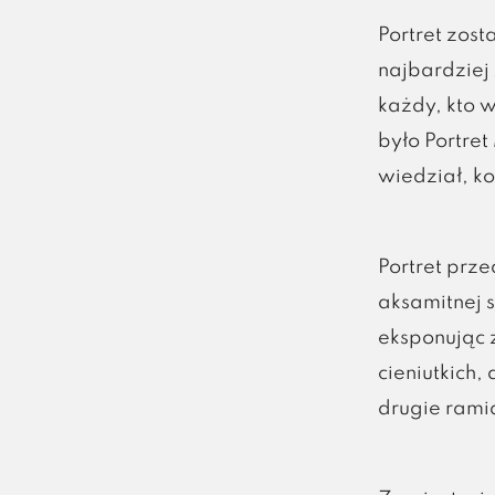
Portret zost
najbardziej 
każdy, kto w
było Portre
wiedział, k
Portret prz
aksamitnej s
eksponując 
cieniutkich
drugie rami