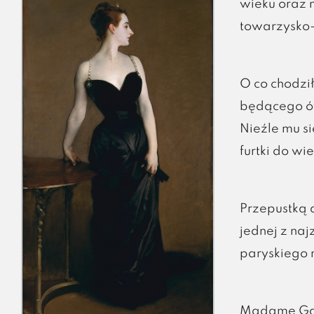
wieku oraz 
towarzysko-a
O co chodzi
będącego ów
Nieźle mu si
furtki do wi
Przepustką d
jednej z na
paryskiego
Madame Gaut