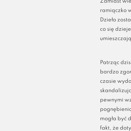
Zamiast wie
ramiączko w
Dzieło zost
co się dziej
umieszczając
Patrząc dzi
bardzo zgor
czasie wydar
skandalizują
pewnymi wz
pognębienia 
mogła być d
fakt, że dot