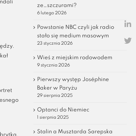
ndali
ze…szczurami?
6 lutego 2026
Powstanie NBC czyli jak radio
stało się medium masowym
23 stycznia 2026
iędzy.
kał
Wieś z miejskim rodowodem
9 stycznia 2026
Pierwszy występ Joséphine
Baker w Paryżu
rtret
29 sierpnia 2025
zesnego
Optanci do Niemiec
1 sierpnia 2025
Stalin a Musztarda Sarepska
brytką.