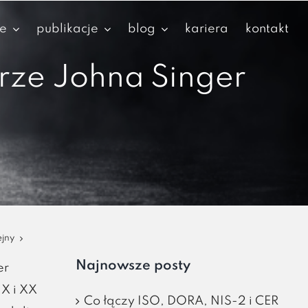
je
publikacje
blog
kariera
kontakt
erze Johna Singer
ejny
Najnowsze posty
er
X i XX
Co łączy ISO, DORA, NIS-2 i CER