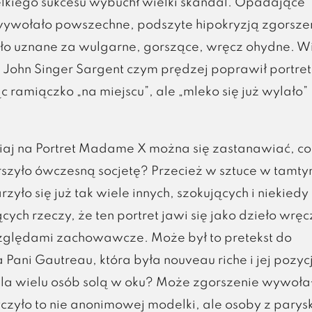
lkiego sukcesu wybuchł wielki skandal. Opadające
ywołało powszechne, podszyte hipokryzją zgorsze
ało uznane za wulgarne, gorszące, wręcz ohydne. W
e John Singer Sargent czym prędzej poprawił portret
 ramiączko „na miejscu”, ale „mleko się już wylało” 
siaj na Portret Madame X można się zastanawiać, co
szyło ówczesną socjetę? Przecież w sztuce w tamt
zyło się już tak wiele innych, szokujących i niekiedy
cych rzeczy, że ten portret jawi się jako dzieło wrę
ględami zachowawcze. Może był to pretekst do
Pani Gautreau, która była nouveau riche i jej pozyc
la wielu osób solą w oku? Może zgorszenie wywoła
yczyło to nie anonimowej modelki, ale osoby z parys