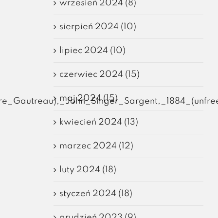
wrzesień 2024 (8)
sierpień 2024 (10)
lipiec 2024 (10)
czerwiec 2024 (15)
maj 2024 (15)
re_Gautreau),_John_Singer_Sargent,_1884_(unfre
kwiecień 2024 (13)
marzec 2024 (12)
luty 2024 (18)
styczeń 2024 (18)
grudzień 2023 (9)