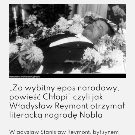
„Za wybitny epos narodowy,
powieść Chłopi” czyli jak
Władysław Reymont otrzymał
literacką nagrodę Nobla
Władysław Stanisław Reymont, był synem