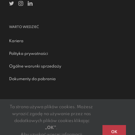
WARTO WIEDZIEĆ
Kariera
Polityka prywatności
Ogólne warunki sprzedaży
Dokumenty do pobrania
Ta strona używa plików cookies. Możesz
wyrazić zgodę na używanie przez nas
dodatkowych plików cookies klikając
„OK”
.
Podmiotem świadczącym obsługę płatności online jest
OK
Aby uzyskać więcej informacji