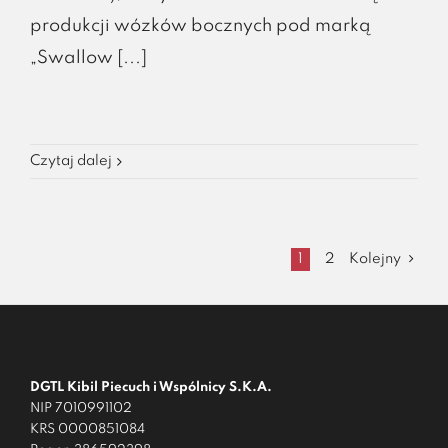
produkcji wózków bocznych pod marką
„Swallow [...]
Czytaj dalej
1
2
Kolejny
DGTL Kibil Piecuch i Wspólnicy S.K.A.
NIP 7010991102
KRS 0000851084