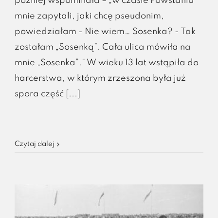
później wspominała – „w czasie Powstania
mnie zapytali, jaki chcę pseudonim,
powiedziałam - Nie wiem… Sosenka? - Tak
zostałam „Sosenką”. Cała ulica mówiła na
mnie „Sosenka”.” W wieku 13 lat wstąpiła do
harcerstwa, w którym zrzeszona była już
spora część [...]
Czytaj dalej