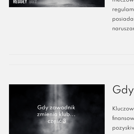
meczów 
regulam
posiada
naruszan
Gdy 
Kluczow
finanso
pozyskiw