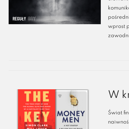
komunik
pośredn
wprost p
zawodnic
W k
Świat fi
naiwnośc