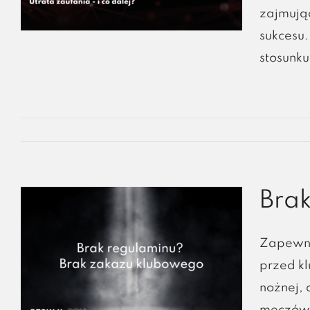
zajmując
sukcesu.
stosunku
Bra
Zapewni
przed k
nożnej, 