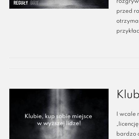
rozgrywk
przed ro
otrzymać
przykła
Klub
I wcale 
„licencj
bardzo c