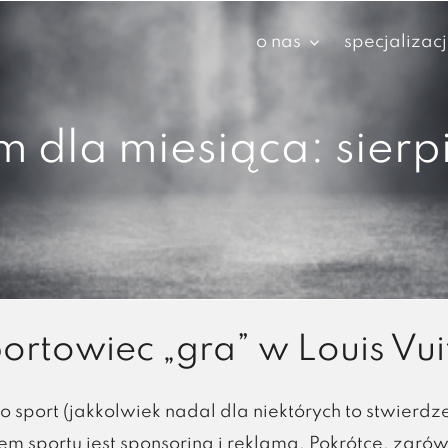
o nas
specjalizac
m dla miesiąca:
sier
ortowiec „gra” w Louis Vui
to sport (jakkolwiek nadal dla niektórych to stwier
m sportu jest sponsoring i reklama. Pokrótce, zaró