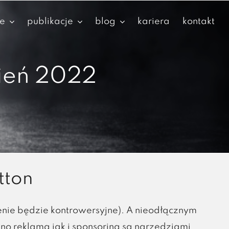
je
publikacje
blog
kariera
kontakt
pień 2022
tton
dzenie będzie kontrowersyjne). A nieodłącznym
wno reklama jak i sponsoring są narzędziami