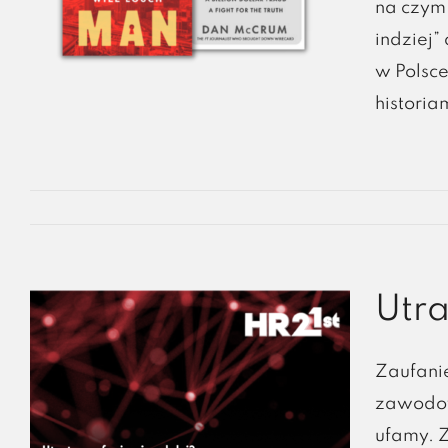
na czym 
indziej”
w Polsce
historia
Utra
Zaufanie
zawodow
ufamy. Z