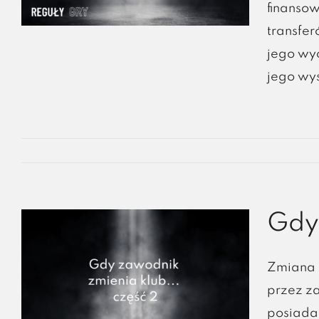
finansow
transfer
jego wy
jego wys
Gdy 
Zmiana 
przez z
posiada