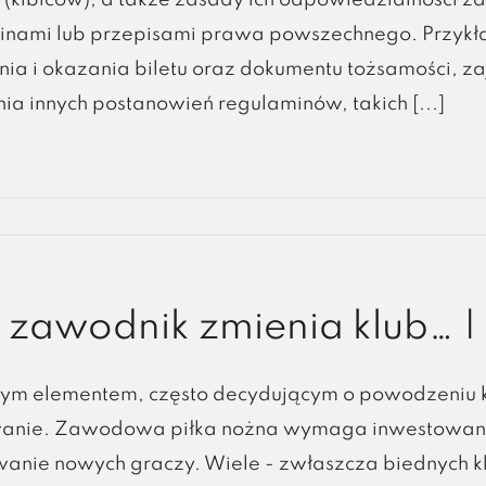
(kibiców), a także zasady ich odpowiedzialności 
inami lub przepisami prawa powszechnego. Przykł
nia i okazania biletu oraz dokumentu tożsamości, 
ia innych postanowień regulaminów, takich [...]
zawodnik zmienia klub… | 
ym elementem, często decydującym o powodzeniu każ
wanie. Zawodowa piłka nożna wymaga inwestowania
anie nowych graczy. Wiele - zwłaszcza biednych klub