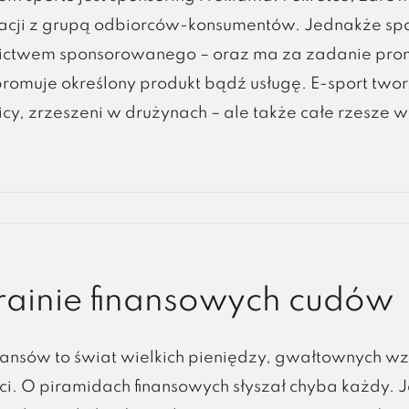
acji z grupą odbiorców-konsumentów. Jednakże spon
ictwem sponsorowanego – oraz ma za zadanie prom
romuje określony produkt bądź usługę. E-sport tworz
y, zrzeszeni w drużynach – ale także całe rzesze wi
rainie finansowych cudów
nansów to świat wielkich pieniędzy, gwałtownych w
i. O piramidach finansowych słyszał chyba każdy. J