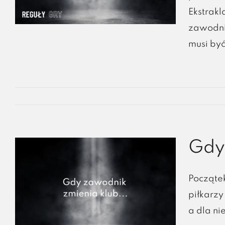
Ekstrakl
zawodni
musi być
Gdy 
Począte
piłkarz
a dla n