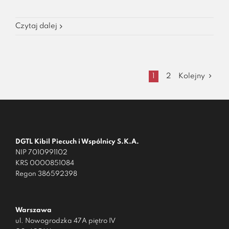
Czytaj dalej
1
2
Kolejny
DGTL Kibil Piecuch i Wspólnicy S.K.A.
NIP 7010991102
KRS 0000851084
Regon 386592398
Warszawa
ul. Nowogrodzka 47A piętro IV