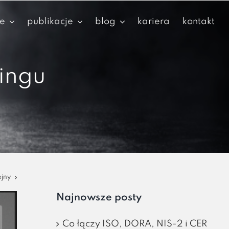
je
publikacje
blog
kariera
kontakt
ingu
ejny
Najnowsze posty
Co łączy ISO, DORA, NIS-2 i CER