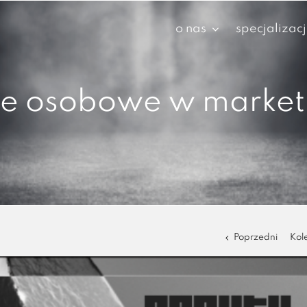
o nas
specjalizac
e osobowe w market
Poprzedni
Kol