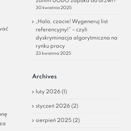
zanim UODO zapuka do drzwi?
30 kwietnia 2025
„Halo, czacie! Wygeneruj list
ować
referencyjny!” – czyli
dyskryminacja algorytmiczna na
rynku pracy
23 kwietnia 2025
Archives
luty 2026 (1)
styczeń 2026 (2)
onę
sierpień 2025 (2)
 za