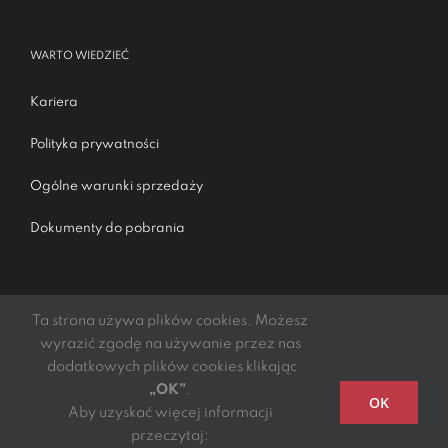
WARTO WIEDZIEĆ
Kariera
Polityka prywatności
Ogólne warunki sprzedaży
Dokumenty do pobrania
Ta strona używa plików cookies. Możesz
wyrazić zgodę na używanie przez nas
dodatkowych plików cookies klikając
„OK”
.
Podmiotem świadczącym obsługę płatności online jest
OK
Aby uzyskać więcej informacji
mElements S.A.
przeczytaj: