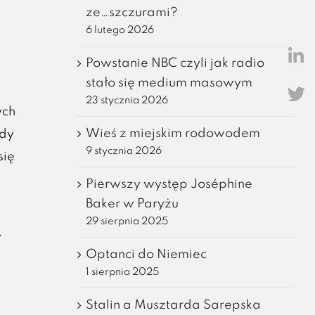
ze…szczurami?
6 lutego 2026
Powstanie NBC czyli jak radio
stało się medium masowym
23 stycznia 2026
ych
Wieś z miejskim rodowodem
gdy
9 stycznia 2026
się
Pierwszy występ Joséphine
Baker w Paryżu
29 sierpnia 2025
y
Optanci do Niemiec
1 sierpnia 2025
Stalin a Musztarda Sarepska