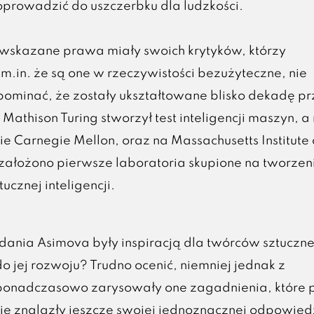
oprowadzić do uszczerbku dla ludzkości.
wskazane prawa miały swoich krytyków, którzy
m.in. że są one w rzeczywistości bezużyteczne, nie
minać, że zostały ukształtowane blisko dekadę p
 Mathison Turing stworzył test inteligencji maszyn, a
e Carnegie Mellon, oraz na Massachusetts Institute 
założono pierwsze laboratoria skupione na tworzen
ucznej inteligencji.
ania Asimova były inspiracją dla twórców sztuczne
 do jej rozwoju? Trudno ocenić, niemniej jednak z
onadczasowo zarysowały one zagadnienia, które 
nie znalazły jeszcze swojej jednoznacznej odpowied