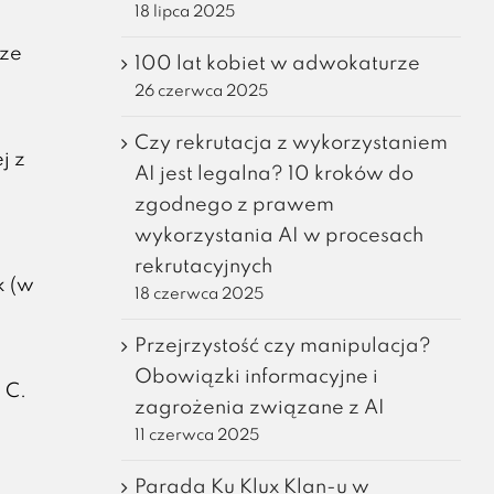
18 lipca 2025
rze
100 lat kobiet w adwokaturze
26 czerwca 2025
Czy rekrutacja z wykorzystaniem
j z
AI jest legalna? 10 kroków do
zgodnego z prawem
wykorzystania AI w procesach
rekrutacyjnych
k (w
18 czerwca 2025
Przejrzystość czy manipulacja?
Obowiązki informacyjne i
 C.
zagrożenia związane z AI
11 czerwca 2025
Parada Ku Klux Klan-u w