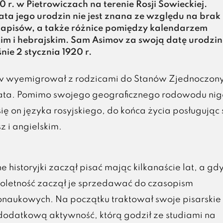
0 r. w Pietrowiczach na terenie Rosji Sowieckiej.
ta jego urodzin nie jest znana ze względu na brak
 zapisów, a także różnice pomiędzy kalendarzem
im i hebrajskim. Sam Asimov za swoją datę urodzin
nie 2 stycznia 1920 r.
v wyemigrował z rodzicami do Stanów Zjednoczon
lata. Pomimo swojego geograficznego rodowodu ni
się on języka rosyjskiego, do końca życia posługując 
sz i angielskim.
 historyjki zaczął pisać mając kilkanaście lat, a gd
noletność zaczął je sprzedawać do czasopism
onaukowych. Na początku traktował swoje pisarskie
dodatkową aktywność, którą godził ze studiami na