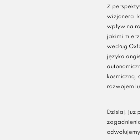
Z perspekty
wizjonera, k
wpływ na roz
jakimi mierz
według Oxfo
języka angi
autonomiczn
kosmiczną, 
rozwojem lud
Dzisiaj, już
zagadnieniac
odwołujemy 