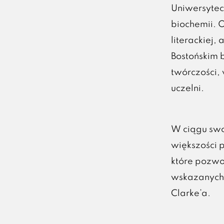
Uniwersytec
biochemii. O
literackiej
Bostońskim b
twórczości, 
uczelni.
W ciągu swo
większości 
które pozwo
wskazanych 
Clarke’a.