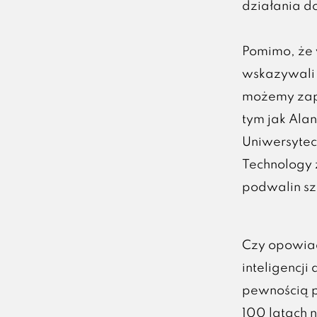
działania d
Pomimo, że 
wskazywali 
możemy zapo
tym jak Alan
Uniwersyteci
Technology 
podwalin szt
Czy opowiad
inteligencji
pewnością p
100 latach 