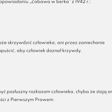
opowiadaniu „Zabawa w berka” z 1942 r.:
oże skrzywdzić człowieka, ani przez zaniechanie
opuścić, aby człowiek doznał krzywdy.
być posłuszny rozkazom człowieka, chyba że stoją o
ści z Pierwszym Prawem.