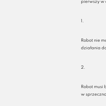
pierwszy w 
1.
Robot nie m
działania d
2.
Robot musi 
w sprzeczno