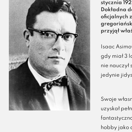
stycznia 192
Dokładna da
oficjalnych
gregoriańsk
przyjął właś
Isaac Asimo
gdy miał 3 
nie nauczył 
jedynie jidy
Swoje własne
uzyskał peł
fantastyczn
hobby jako 