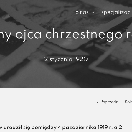
o nas
specjalizac
ny ojca chrzestnego r
2 stycznia 1920
Poprzedni
Kol
 urodził się pomiędzy 4 października 1919 r. a 2