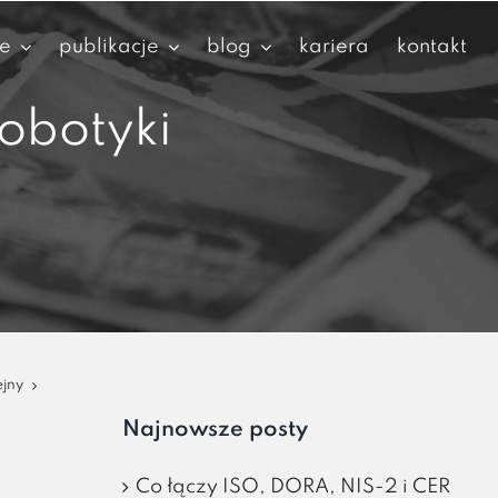
je
publikacje
blog
kariera
kontakt
obotyki
ejny
Najnowsze posty
Co łączy ISO, DORA, NIS-2 i CER