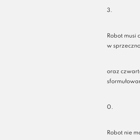
3.
Robot musi ch
w sprzeczno
oraz czwart
sformułowan
0.
Robot nie m