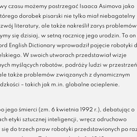
wy czasu możemy postrzegać Isaaca Asimova jako
tórego dorobek pisarski nie tylko miał niebagatelny
wój literatury, ale także nakreślił zarys problemów
ymy się dzisiaj, w setną rocznicę jego urodzin. To on
rd English Dictionary wprowadził pojęcie robotyki 
elskiego. W swoich utworach przedstawiał wizje
ych myślących robotów, podróży ludzi w przestrzeń
ale także problemów związanych z dynamicznym
zkości – takich jak m.in. globalne ocieplenie.
 po jego śmierci (zm. 6 kwietnia 1992 r.), debatując o
h etyki sztucznej inteligencji, wręcz odruchowo
się do trzech praw robotyki przedstawionych po ra