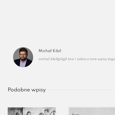
Michał Kibil
michal.kibil@dgtl.law
|
zobacz inne wpisy tego
Podobne wpisy