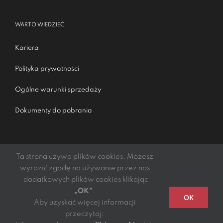
WARTO WIEDZIEĆ
Kariera
Polityka prywatności
Ogólne warunki sprzedaży
Dokumenty do pobrania
Ta strona używa plików cookies. Możesz
wyrazić zgodę na używanie przez nas
dodatkowych plików cookies klikając
„OK”
.
Podmiotem świadczącym obsługę płatności online jest
OK
Aby uzyskać więcej informacji
mElements S.A.
przeczytaj: