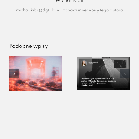
Michał Kibil
michal.kibil@dgtl.law
|
zobacz inne wpisy tego autora
Podobne wpisy