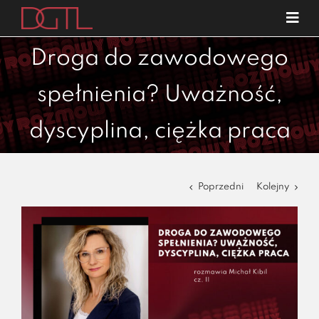
Przejdź
Tog
do
Navi
o nas
zawartości
Droga do zawodowego
specjalizacje
spełnienia? Uważność,
publikacje
dyscyplina, ciężka praca
blog
kariera
Poprzedni
Kolejny
kontakt