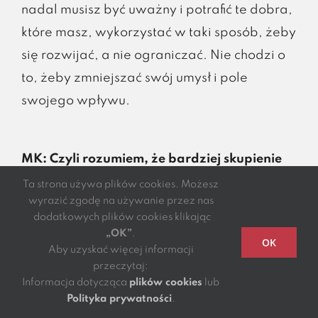
nadal musisz być uważny i potrafić te dobra,
które masz, wykorzystać w taki sposób, żeby
się rozwijać, a nie ograniczać. Nie chodzi o
to, żeby zmniejszać swój umysł i pole
swojego wpływu.
MK: Czyli rozumiem, że bardziej skupienie
na analizie, na umiejętności wyszukiwania
Ta strona używa plików cookies. Możesz
wyrazić zgodę na używanie przez nas
wiedzy, na umiejętności bycia krytycznym
dodatkowych plików cookies klikając
niż stricte posiadania takiej twardej wiedzy
„OK”
.
OK
w głowie, bo jest jej za dużo. Oczywiście
Aby uzyskać więcej informacji
przeczytaj:
poza twardą wiedzą z produkcji, bo to jest
Informacja dotycząca
plików cookies
lub
bezcenne i jej nie znajdziemy w Google.
Polityka prywatności
.