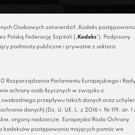
anych Osobowych zatwierdził „Kodeks postępowani
 Polską Federację Szpitali („
Kodeks
”). Podpisany
ący podmioty publiczne i prywatne z sektora
40 Rozporządzenia Parlamentu Europejskiego i Rad
wie ochrony osób fizycznych w związku z
 swobodnego przepływu takich danych oraz uchylen
onie danych) (Dz. U. UE. L. z 2016 r. Nr 119, str. 1 
wskie, organy nadzorcze, Europejska Rada Ochrony
nia kodeksów postępowania mających pomóc we