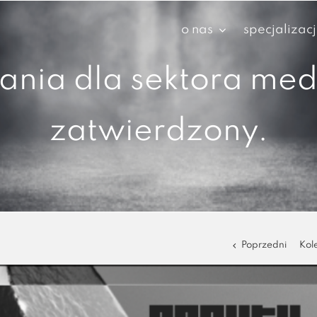
o nas
specjalizac
nia dla sektora medy
zatwierdzony.
Poprzedni
Kol