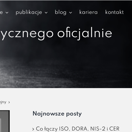
je
publikacje
blog
kariera
kontakt
cznego oficjalnie
ejny
Najnowsze posty
Co łączy ISO, DORA, NIS-2 i CER