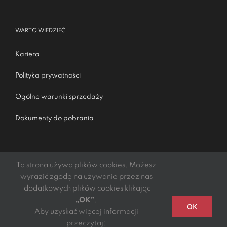
WARTO WIEDZIEĆ
Kariera
Polityka prywatności
Ogólne warunki sprzedaży
Dokumenty do pobrania
Ta strona używa plików cookies. Możesz
wyrazić zgodę na używanie przez nas
dodatkowych plików cookies klikając
„OK”
.
Podmiotem świadczącym obsługę płatności online jest
OK
Aby uzyskać więcej informacji
mElements S.A.
przeczytaj: