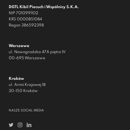
DGTL Kibil Piecuch i Wspólnicy S.K.A.
NIP 7010991102
KRS 0000851084
Regon 386592398
Warszawa
ul. Nowogrodzka 47A piętro IV
00-695 Warszawa
Kraków
ul. Armii Krajowej 18
30-150 Kraków
NASZE SOCIAL MEDIA