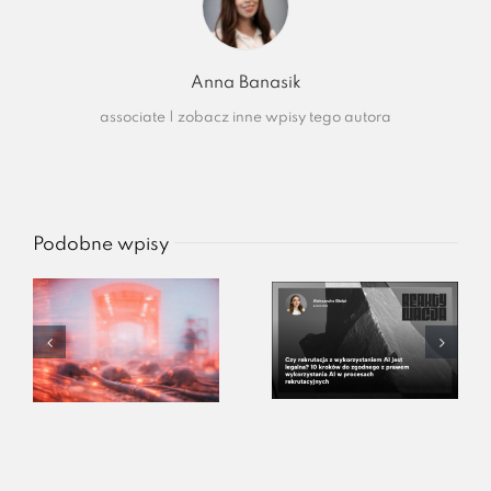
Anna Banasik
associate
|
zobacz inne wpisy tego autora
Podobne wpisy