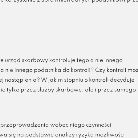
ne korzystanie z uprawnień danych podatnikowi prz
e urząd skarbowy kontroluje tego a nie innego
a nie innego podatnika do kontroli? Czy kontroli mo
j nastąpienia? W jakim stopniu o kontroli decyduje
e tylko przez służby skarbowe, ale i przez samego
 przeprowadzenia wobec niego czynności
a się na podstawie analizy ryzyka możliwości