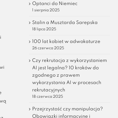
Optanci do Niemiec
1 sierpnia 2025
Stalin a Musztarda Sarepska
18 lipca 2025
i
100 lat kobiet w adwokaturze
26 czerwca 2025
Czy rekrutacja z wykorzystaniem
wi
AI jest legalna? 10 kroków do
zgodnego z prawem
wykorzystania AI w procesach
rekrutacyjnych
e
18 czerwca 2025
ową
Przejrzystość czy manipulacja?
Obowiązki informacyjne i