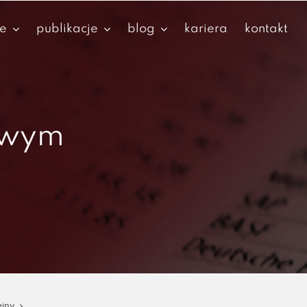
je
publikacje
blog
kariera
kontakt
owym
ejny