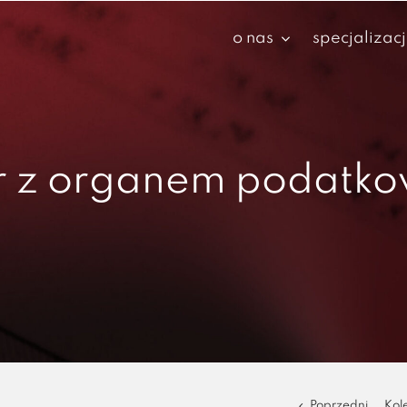
o nas
specjalizac
r z organem podatk
Poprzedni
Kol