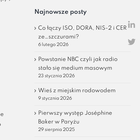
Najnowsze posty
Co łączy ISO, DORA, NIS-2 i CER
ze…szczurami?
6 lutego 2026
Powstanie NBC czyli jak radio
stało się medium masowym
23 stycznia 2026
Wieś z miejskim rodowodem
9 stycznia 2026
Pierwszy występ Joséphine
ze
Baker w Paryżu
o
29 sierpnia 2025