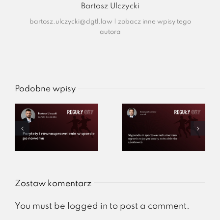
Bartosz Ulczycki
bartosz.ulczycki@dgtl.law
|
zobacz inne wpisy tego
autora
Podobne wpisy
Zostaw komentarz
You must be
logged in
to post a comment.