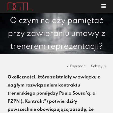
Przejdź
Tog
do
Navi
o nas
zawartości
O czym należy pamiętać
specjalizacje
przy zawieraniu umowy z
publikacje
trenerem reprezentacji?
blog
kariera
Poprzedni
Kolejny
kontakt
Okoliczności, które zaistniały w związku z
nagłym rozwiązaniem kontraktu
trenerskiego pomiędzy Paulo Sousa’ą, a
PZPN („Kontrakt”) potwierdziły
powszechnie obowiązującą zasadę, że