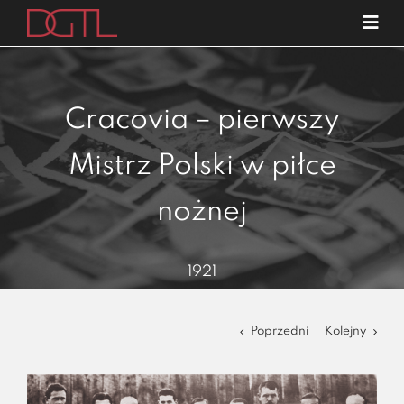
Przejdź
Tog
do
Navi
o nas
zawartości
specjalizacje
Cracovia – pierwszy
publikacje
Mistrz Polski w piłce
blog
nożnej
kariera
kontakt
1921
Poprzedni
Kolejny