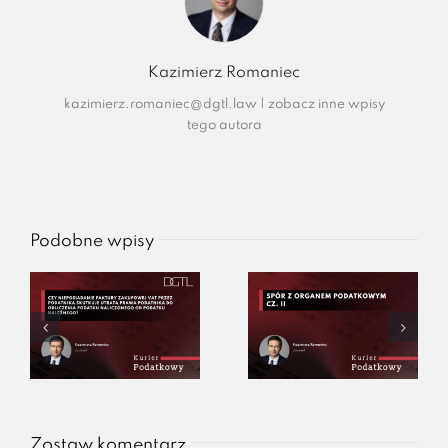
Kazimierz Romaniec
kazimierz.romaniec@dgtl.law
|
zobacz inne wpisy
tego autora
Podobne wpisy
Zostaw komentarz