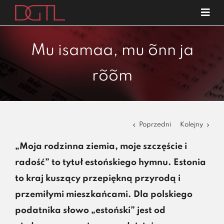
Przejdź
Tog
do
Navi
o nas
zawartości
Mu isamaa, mu õnn ja
specjalizacje
rõõm
publikacje
blog
kariera
Poprzedni
Kolejny
kontakt
„Moja rodzinna ziemia, moje szczęście i
radość” to tytuł estońskiego hymnu. Estonia
to kraj kuszący przepiękną przyrodą i
przemiłymi mieszkańcami. Dla polskiego
podatnika słowo „estoński” jest od