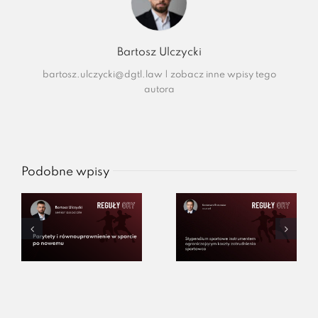
Bartosz Ulczycki
bartosz.ulczycki@dgtl.law
|
zobacz inne wpisy tego
autora
Podobne wpisy