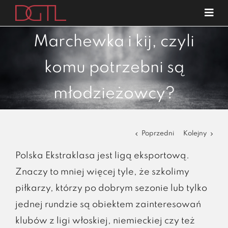
Przejdź
Tog
do
Navi
o nas
zawartości
Marchewka i kij, czyli
specjalizacje
komu potrzebni są
publikacje
młodzieżowcy?
blog
kariera
Poprzedni
Kolejny
kontakt
Polska Ekstraklasa jest ligą eksportową.
Znaczy to mniej więcej tyle, że szkolimy
piłkarzy, którzy po dobrym sezonie lub tylko
jednej rundzie są obiektem zainteresowań
klubów z ligi włoskiej, niemieckiej czy też