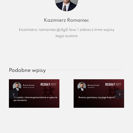
Kazimierz Romaniec
kazimierz.romaniec@dgtl.law
|
zobacz inne wpisy
tego autora
Podobne wpisy