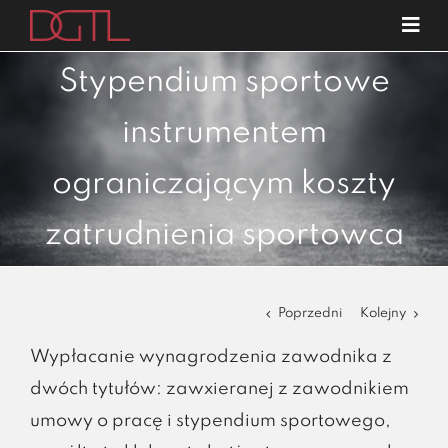
Przejdź
Tog
do
Navi
o nas
zawartości
Stypendium sportowe
specjalizacje
instrumentem
publikacje
ograniczającym koszty
blog
zatrudnienia sportowca
kariera
kontakt
Poprzedni
Kolejny
Wypłacanie wynagrodzenia zawodnika z
dwóch tytułów: zawxieranej z zawodnikiem
umowy o pracę i stypendium sportowego,