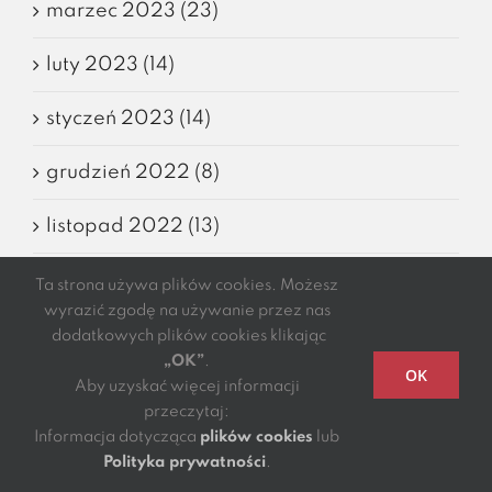
marzec 2023 (23)
luty 2023 (14)
styczeń 2023 (14)
grudzień 2022 (8)
listopad 2022 (13)
październik 2022 (11)
Ta strona używa plików cookies. Możesz
wyrazić zgodę na używanie przez nas
wrzesień 2022 (4)
dodatkowych plików cookies klikając
„OK”
.
OK
sierpień 2022 (8)
Aby uzyskać więcej informacji
przeczytaj:
Informacja dotycząca
plików cookies
lub
lipiec 2022 (1)
Polityka prywatności
.