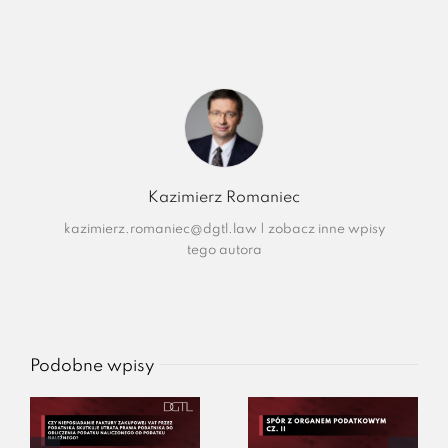
Kazimierz Romaniec
kazimierz.romaniec@dgtl.law
|
zobacz inne wpisy
tego autora
Podobne wpisy