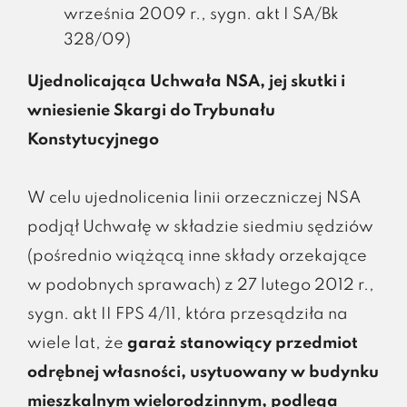
września 2009 r., sygn. akt I SA/Bk
328/09)
Ujednolicająca Uchwała NSA, jej skutki i
wniesienie Skargi do Trybunału
Konstytucyjnego
W celu ujednolicenia linii orzeczniczej NSA
podjął Uchwałę w składzie siedmiu sędziów
(pośrednio wiążącą inne składy orzekające
w podobnych sprawach) z 27 lutego 2012 r.,
sygn. akt II FPS 4/11, która przesądziła na
wiele lat, że
garaż stanowiący przedmiot
odrębnej własności, usytuowany w budynku
mieszkalnym wielorodzinnym, podlega