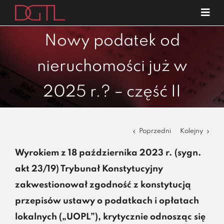
Przejdź
Tog
do
Navi
o nas
zawartości
Nowy podatek od
specjalizacje
nieruchomości już w
publikacje
2025 r.? – część II
blog
kariera
Poprzedni
Kolejny
kontakt
Wyrokiem z 18 października 2023 r. (sygn.
akt 23/19) Trybunał Konstytucyjny
zakwestionował zgodność z konstytucją
przepisów ustawy o podatkach i opłatach
lokalnych („UOPL”), krytycznie odnosząc się