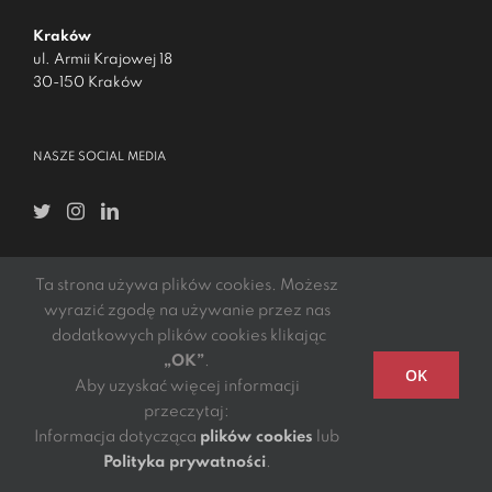
Kraków
ul. Armii Krajowej 18
30-150 Kraków
NASZE SOCIAL MEDIA
Ta strona używa plików cookies. Możesz
WARTO WIEDZIEĆ
wyrazić zgodę na używanie przez nas
dodatkowych plików cookies klikając
Kariera
„OK”
.
OK
Aby uzyskać więcej informacji
Polityka prywatności
przeczytaj:
Informacja dotycząca
plików cookies
lub
Ogólne warunki sprzedaży
Polityka prywatności
.
Dokumenty do pobrania