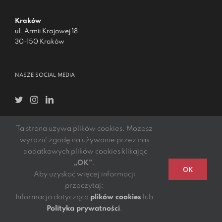
Kraków
ul. Armii Krajowej 18
30-150 Kraków
NASZE SOCIAL MEDIA
Ta strona używa plików cookies. Możesz
WARTO WIEDZIEĆ
wyrazić zgodę na używanie przez nas
dodatkowych plików cookies klikając
Kariera
„OK”
.
OK
Aby uzyskać więcej informacji
Polityka prywatności
przeczytaj:
Informacja dotycząca
plików cookies
lub
Ogólne warunki sprzedaży
Polityka prywatności
.