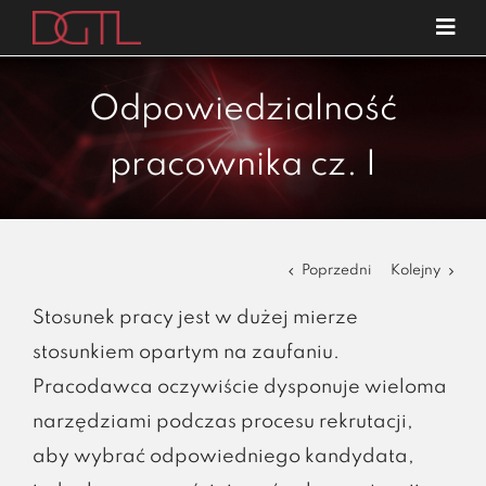
Przejdź
Tog
do
Navi
o nas
zawartości
Odpowiedzialność
specjalizacje
pracownika cz. I
publikacje
blog
kariera
Poprzedni
Kolejny
kontakt
Stosunek pracy jest w dużej mierze
stosunkiem opartym na zaufaniu.
Pracodawca oczywiście dysponuje wieloma
narzędziami podczas procesu rekrutacji,
aby wybrać odpowiedniego kandydata,