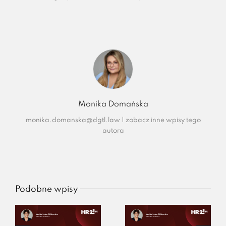
Monika Domańska
monika.domanska@dgtl.law
|
zobacz inne wpisy tego
autora
Podobne wpisy