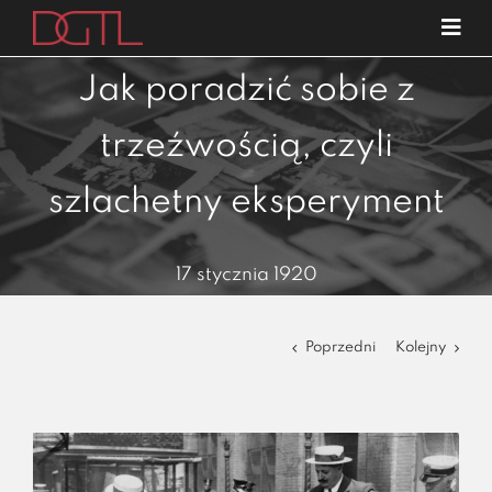
Przejdź
Tog
do
Navi
o nas
zawartości
Jak poradzić sobie z
specjalizacje
trzeźwością, czyli
publikacje
szlachetny eksperyment
blog
kariera
17 stycznia 1920
kontakt
Poprzedni
Kolejny