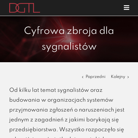
Przejdź
Tog
do
Navi
o nas
zawartości
Cyfrowa zbroja dla
specjalizacje
sygnalistów
publikacje
blog
kariera
Poprzedni
Kolejny
kontakt
Od kilku lat temat sygnalistów oraz
budowania w organizacjach systemów
przyjmowania zgłoszeń o naruszeniach jest
jednym z zagadnień z jakimi borykają się
przedsiębiorstwa. Wszystko rozpoczęło się