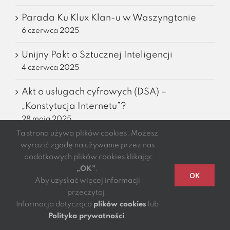
Parada Ku Klux Klan-u w Waszyngtonie
6 czerwca 2025
Unijny Pakt o Sztucznej Inteligencji
4 czerwca 2025
Akt o usługach cyfrowych (DSA) –
„Konstytucja Internetu”?
28 maja 2025
Ta strona używa plików cookies. Możesz
O ramiączku do sukni i złamanej karierze
wyrazić zgodę na używanie przez nas
Johna Singer Sargenta
dodatkowych plików cookies klikając
„OK”
.
9 maja 2025
OK
Aby uzyskać więcej informacji
przeczytaj:
Kontrole sektorowe UODO 2025. Jak się
Informacja dotycząca
plików cookies
lub
przygotować, zanim UODO zapuka do
Polityka prywatności
.
drzwi?