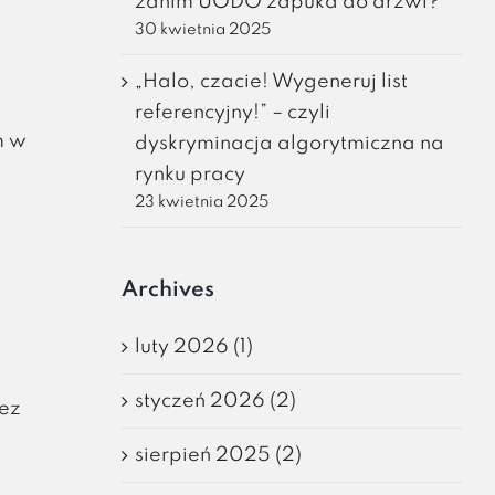
zanim UODO zapuka do drzwi?
30 kwietnia 2025
„Halo, czacie! Wygeneruj list
referencyjny!” – czyli
m w
dyskryminacja algorytmiczna na
rynku pracy
23 kwietnia 2025
Archives
luty 2026 (1)
styczeń 2026 (2)
zez
m
sierpień 2025 (2)