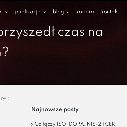
je
publikacje
blog
kariera
kontakt
przyszedł czas na
ń?
ejny
Najnowsze posty
Co łączy ISO, DORA, NIS-2 i CER