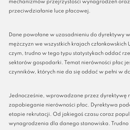
mechanizmów przejrzystości wynagrodzeń or
przeciwdziałanie luce płacowej.
Dane powołane w uzasadnieniu do dyrektywy ws
mężczyzn we wszystkich krajach członkowskich UE
czym, trudno w tego typu statystykach oddać r
sektorów gospodarki. Temat nierówności płac je
czynników, których nie da się oddać w pełni w d
Jednocześnie, wprowadzane przez dyrektywę ro
zapobieganie nierówności płac. Dyrektywa pode
etapie rekrutacji. Od jakiegoś czasu coraz popu
wynagrodzenia dla danego stanowiska. Trudno n