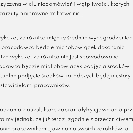
yczyną wielu niedomówień i wątpliwości, których
arzuty o nierówne traktowanie.
ykaże, że różnica między średnim wynagrodzenie
nt – pracodawca będzie miał obowiązek dokonania
naliza wykaże, że różnica nie jest spowodowana
codawca będzie miał obowiązek podjęcia środków
ntualne podjęcie środków zaradczych będą musiały
stawicielami pracowników.
zania klauzul, które zabraniałyby ujawniania pr
jmy jednak, że już teraz, zgodnie z orzecznictwe
nić pracownikom ujawniania swoich zarobków, a