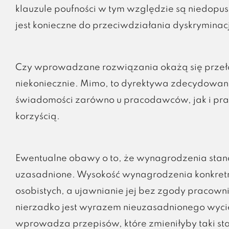
klauzule poufności w tym względzie są niedop
jest konieczne do przeciwdziałania dyskryminacji
Czy wprowadzane rozwiązania okażą się przeło
niekoniecznie. Mimo, to dyrektywa zdecydowani
świadomości zarówno u pracodawców, jak i prac
korzyścią.
Ewentualne obawy o to, że wynagrodzenia staną 
uzasadnione. Wysokość wynagrodzenia konkretn
osobistych, a ujawnianie jej bez zgody pracowni
nierzadko jest wyrazem nieuzasadnionego wyci
wprowadza przepisów, które zmieniłyby taki s