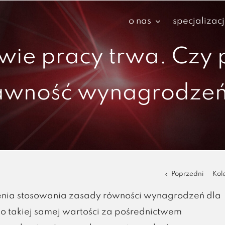
o nas
specjalizac
ie pracy trwa. Czy 
awność wynagrodze
Poprzedni
Kol
nia stosowania zasady równości wynagrodzeń dla
 o takiej samej wartości za pośrednictwem