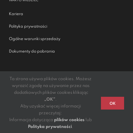
WARTO WIEDZIEĆ
Kariera
Polityka prywatności
Ogólne warunki sprzedaży
Dokumenty do pobrania
Ta strona używa plików cookies. Możesz
wyrazić zgodę na używanie przez nas
dodatkowych plików cookies klikając
„OK”
.
Podmiotem świadczącym obsługę płatności online jest
OK
Aby uzyskać więcej informacji
mElements S.A.
przeczytaj:
Copyright 2021 - 2022 | DGTL Kibil Piecuch i Wspólnicy
Informacja dotycząca
plików cookies
lub
S.K.A. | All Rights Reserved
Polityka prywatności
.