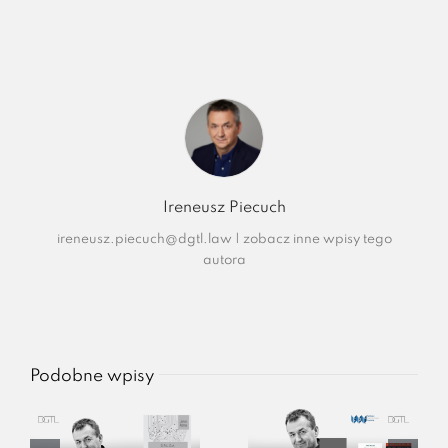
Ireneusz Piecuch
ireneusz.piecuch@dgtl.law
|
zobacz inne wpisy tego
autora
Podobne wpisy