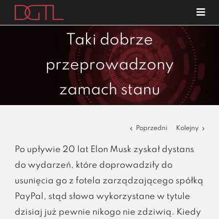
Przejdź
Tog
do
Navi
o nas
zawartości
Taki dobrze
specjalizacje
przeprowadzony
publikacje
zamach stanu
blog
kariera
Poprzedni
Kolejny
kontakt
Po upływie 20 lat Elon Musk zyskał dystans
do wydarzeń, które doprowadziły do
usunięcia go z fotela zarządzającego spółką
PayPal, stąd słowa wykorzystane w tytule
dzisiaj już pewnie nikogo nie zdziwią. Kiedy