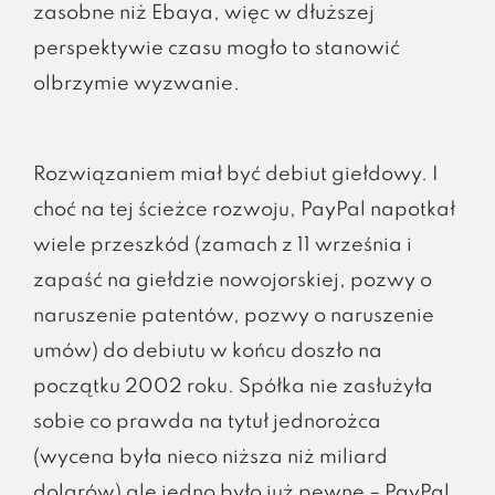
zasobne niż Ebaya, więc w dłuższej
perspektywie czasu mogło to stanowić
olbrzymie wyzwanie.
Rozwiązaniem miał być debiut giełdowy. I
choć na tej ścieżce rozwoju, PayPal napotkał
wiele przeszkód (zamach z 11 września i
zapaść na giełdzie nowojorskiej, pozwy o
naruszenie patentów, pozwy o naruszenie
umów) do debiutu w końcu doszło na
początku 2002 roku. Spółka nie zasłużyła
sobie co prawda na tytuł jednorożca
(wycena była nieco niższa niż miliard
dolarów) ale jedno było już pewne – PayPal