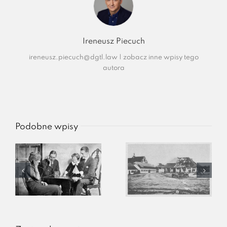
Ireneusz Piecuch
ireneusz.piecuch@dgtl.law
|
zobacz inne wpisy tego
autora
Podobne wpisy