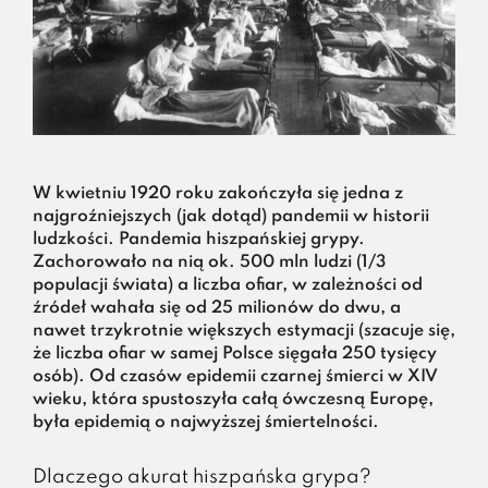
W kwietniu 1920 roku zakończyła się jedna z
najgroźniejszych (jak dotąd) pandemii w historii
ludzkości. Pandemia hiszpańskiej grypy.
Zachorowało na nią ok. 500 mln ludzi (1/3
populacji świata) a liczba ofiar, w zależności od
źródeł wahała się od 25 milionów do dwu, a
nawet trzykrotnie większych estymacji (szacuje się,
że liczba ofiar w samej Polsce sięgała 250 tysięcy
osób). Od czasów epidemii czarnej śmierci w XIV
wieku, która spustoszyła całą ówczesną Europę,
była epidemią o najwyższej śmiertelności.
Dlaczego akurat hiszpańska grypa?