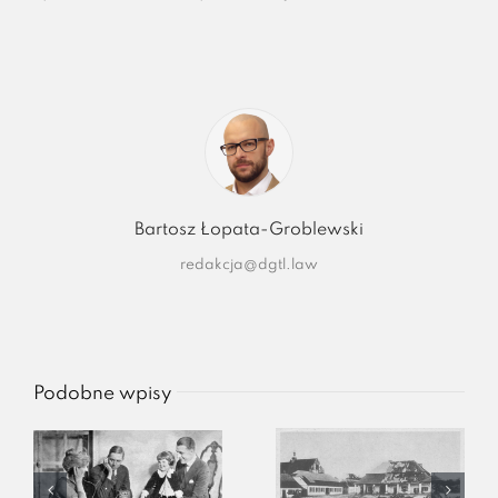
Bartosz Łopata-Groblewski
redakcja@dgtl.law
Podobne wpisy