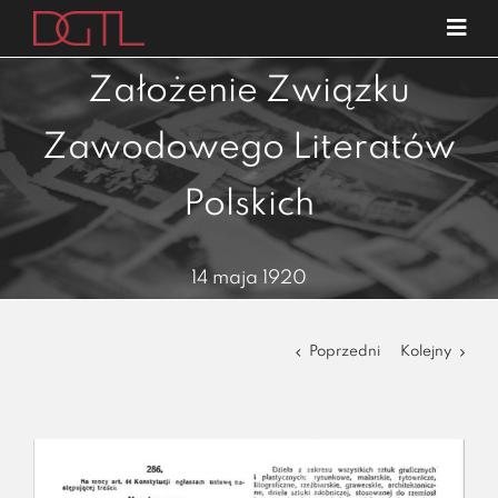
Przejdź
Tog
do
Navi
o nas
zawartości
Założenie Związku
specjalizacje
Zawodowego Literatów
publikacje
Polskich
blog
kariera
14 maja 1920
kontakt
Poprzedni
Kolejny