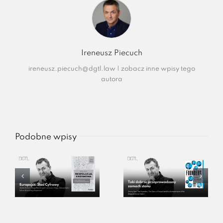
Ireneusz Piecuch
ireneusz.piecuch@dgtl.law
|
zobacz inne wpisy tego
autora
Podobne wpisy