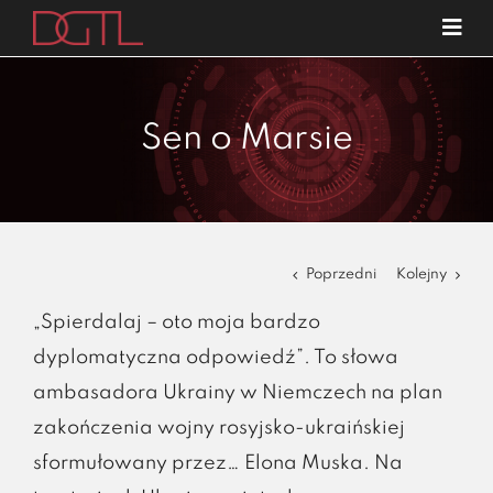
Przejdź
Tog
do
Navi
o nas
zawartości
specjalizacje
Sen o Marsie
publikacje
blog
kariera
Poprzedni
Kolejny
kontakt
„Spierdalaj – oto moja bardzo
dyplomatyczna odpowiedź”. To słowa
ambasadora Ukrainy w Niemczech na plan
zakończenia wojny rosyjsko-ukraińskiej
sformułowany przez… Elona Muska. Na