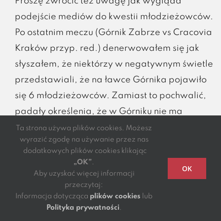
Proszę zwrócić też uwagę jak wygląda
podejście mediów do kwestii młodzieżowców.
Po ostatnim meczu (Górnik Zabrze vs Cracovia
Kraków przyp. red.) denerwowałem się jak
słyszałem, że niektórzy w negatywnym świetle
przedstawiali, że na ławce Górnika pojawiło
się 6 młodzieżowców. Zamiast to pochwalić,
padały określenia, że w Górniku nie ma
polityki transferowej, nie ma zawodników, co
Ta strona używa plików cookies. Możesz
wyrazić zgodę na używanie przez nas
widać po ławce i 6 młodzieżowcach na ławce.
dodatkowych plików cookies klikając
„OK”
.
OK
Aby uzyskać więcej informacji
Raczej się dobrze dzieje, że aż 6
przeczytaj:
Informacja dotycząca
plików cookies
lub
młodzieżowców, może znaleźć się na ławce,
Polityka prywatności
.
że osiągnęli już ten poziom. Trzeba ich