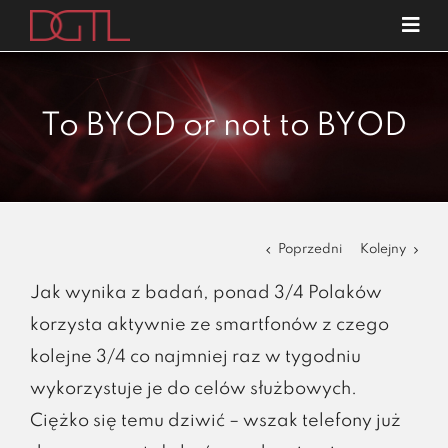
Przejdź
Tog
do
Navi
o nas
zawartości
specjalizacje
To BYOD or not to BYOD
publikacje
blog
kariera
Poprzedni
Kolejny
kontakt
Jak wynika z badań, ponad 3/4 Polaków
korzysta aktywnie ze smartfonów z czego
kolejne 3/4 co najmniej raz w tygodniu
wykorzystuje je do celów służbowych.
Ciężko się temu dziwić – wszak telefony już