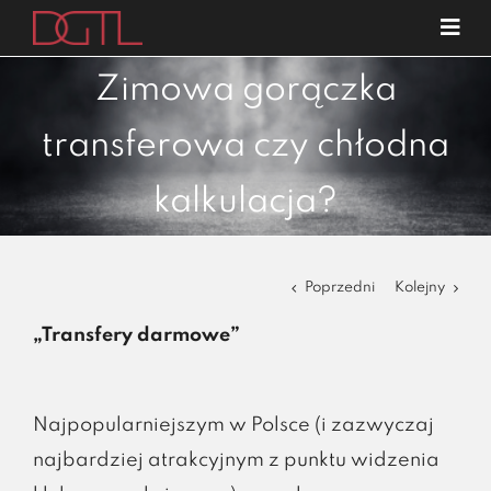
Przejdź
Tog
do
Navi
o nas
zawartości
Zimowa gorączka
specjalizacje
transferowa czy chłodna
publikacje
kalkulacja?
blog
kariera
Poprzedni
Kolejny
kontakt
„Transfery darmowe”
Najpopularniejszym w Polsce (i zazwyczaj
najbardziej atrakcyjnym z punktu widzenia