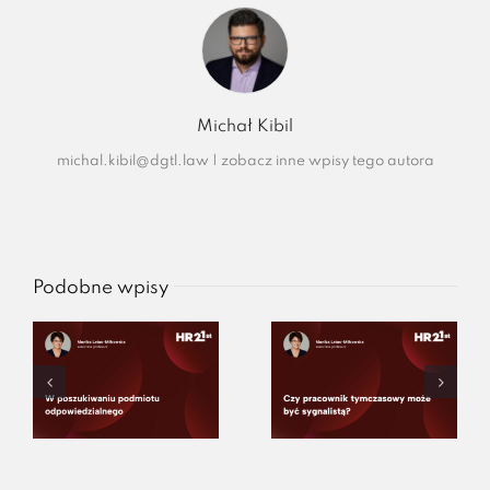
Michał Kibil
michal.kibil@dgtl.law
|
zobacz inne wpisy tego autora
Podobne wpisy