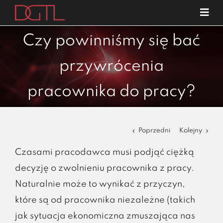
Przejdź
Tog
do
Navi
o nas
zawartości
Czy powinniśmy się bać
specjalizacje
przywrócenia
publikacje
pracownika do pracy?
blog
kariera
Poprzedni
Kolejny
kontakt
Czasami pracodawca musi podjąć ciężką
decyzję o zwolnieniu pracownika z pracy.
Naturalnie może to wynikać z przyczyn,
które są od pracownika niezależne (takich
jak sytuacja ekonomiczna zmuszająca nas