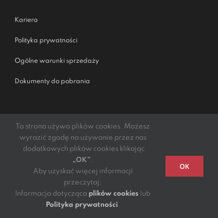
Kariera
Polityka prywatności
Ogólne warunki sprzedaży
Dokumenty do pobrania
Ta strona używa plików cookies. Możesz
wyrazić zgodę na używanie przez nas
dodatkowych plików cookies klikając
„OK”
.
Podmiotem świadczącym obsługę płatności online jest
OK
Aby uzyskać więcej informacji
mElements S.A.
przeczytaj:
Copyright 2021 - 2022 | DGTL Kibil Piecuch i Wspólnicy
Informacja dotycząca
plików cookies
lub
S.K.A. | All Rights Reserved
Polityka prywatności
.