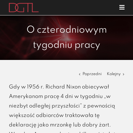
Przejdź
Tog
do
Navi
o nas
zawartości
O czterodniowym
specjalizacje
tygodniu pracy
publikacje
blog
kariera
Poprzedni
Kolejny
kontakt
Gdy w 1956 r. Richard Nixon obiecywał
Amerykanom pracę 4 dni w tygodniu „w
niezbyt odległej przyszłości” z pewnością
większość odbiorców traktowała tę
deklarację jako mrzonkę lub dobry żart.