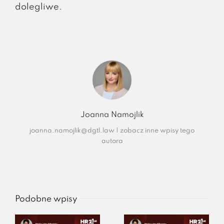
dolegliwe.
Joanna Namojlik
joanna.namojlik@dgtl.law
|
zobacz inne wpisy tego
autora
Podobne wpisy