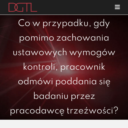
Przejdź
Tog
do
Navi
o nas
zawartości
Co w przypadku, gdy
specjalizacje
pomimo zachowania
publikacje
ustawowych wymogów
blog
kontroli, pracownik
kariera
kontakt
odmówi poddania się
badaniu przez
pracodawcę trzeźwości?