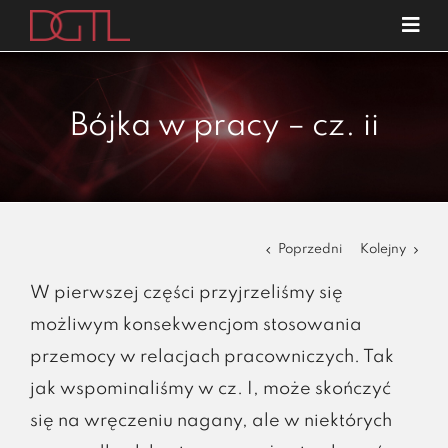
Przejdź
Tog
do
Navi
o nas
zawartości
specjalizacje
Bójka w pracy – cz. ii
publikacje
blog
kariera
Poprzedni
Kolejny
kontakt
W pierwszej części przyjrzeliśmy się
możliwym konsekwencjom stosowania
przemocy w relacjach pracowniczych. Tak
jak wspominaliśmy w cz. I, może skończyć
się na wręczeniu nagany, ale w niektórych