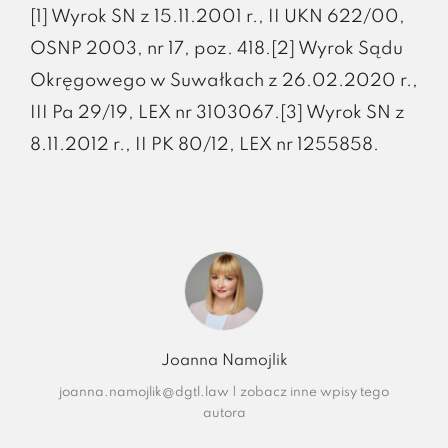
[1] Wyrok SN z 15.11.2001 r., II UKN 622/00,
OSNP 2003, nr 17, poz. 418.[2] Wyrok Sądu
Okręgowego w Suwałkach z 26.02.2020 r.,
III Pa 29/19, LEX nr 3103067.[3] Wyrok SN z
8.11.2012 r., II PK 80/12, LEX nr 1255858.
Joanna Namojlik
joanna.namojlik@dgtl.law
|
zobacz inne wpisy tego
autora