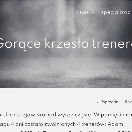
o nas
specjalizac
orące krzesło trene
Poprzedni
Kol
arskich to zjawisko nad wyraz częste. W pamięci m
ągu 4 dni zostało zwolnionych 4 trenerów: Adam