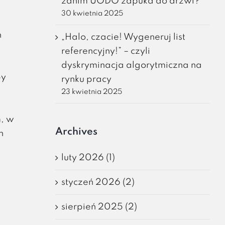
zanim UODO zapuka do drzwi?
30 kwietnia 2025
h
„Halo, czacie! Wygeneruj list
referencyjny!” – czyli
dyskryminacja algorytmiczna na
by
rynku pracy
23 kwietnia 2025
, w
Archives
h
luty 2026 (1)
styczeń 2026 (2)
sierpień 2025 (2)