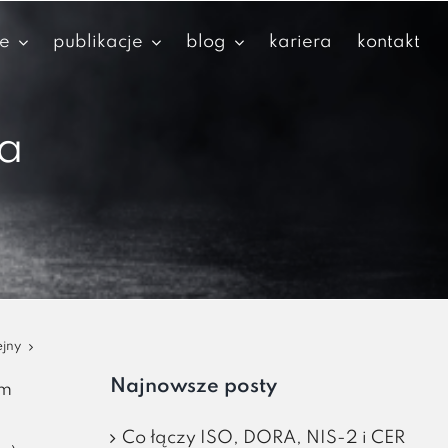
je
publikacje
blog
kariera
kontakt
ra
ejny
Najnowsze posty
am
Co łączy ISO, DORA, NIS-2 i CER