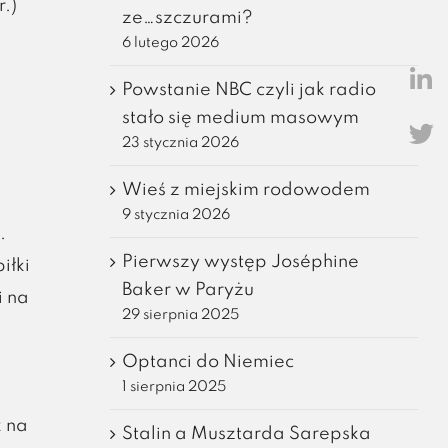
.)
ze…szczurami?
6 lutego 2026
Powstanie NBC czyli jak radio
stało się medium masowym
23 stycznia 2026
Wieś z miejskim rodowodem
9 stycznia 2026
.
Pierwszy występ Joséphine
iłki
Baker w Paryżu
i na
29 sierpnia 2025
Optanci do Niemiec
1 sierpnia 2025
k
k na
Stalin a Musztarda Sarepska