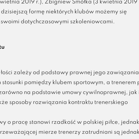
kwietnia 2019 r.), Zbigniew Smółka (3 kwietnia 2019 r
a dzisiejszą formę niektórych klubów możemy się
ze swoimi dotychczasowymi szkoleniowcami.
tu
ałości zależy od podstawy prawnej jego zawiązania
stosunki pomiędzy klubem sportowym, a trenerem p
y zarówno na podstawie umowy cywilnoprawnej, jak 
że sposoby rozwiązania kontraktu trenerskiego
 o pracę stanowi rzadkość w polskiej piłce, jedna
przeważającej mierze trenerzy zatrudniani są jedna