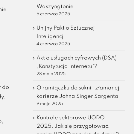
Waszyngtonie
nie
6 czerwca 2025
Unijny Pakt o Sztucznej
Inteligencji
4 czerwca 2025
Akt o usługach cyfrowych (DSA) –
„Konstytucja Internetu”?
28 maja 2025
w do
O ramiączku do sukni i złamanej
karierze Johna Singer Sargenta
y.
9 maja 2025
Kontrole sektorowe UODO
b,
2025. Jak się przygotować,