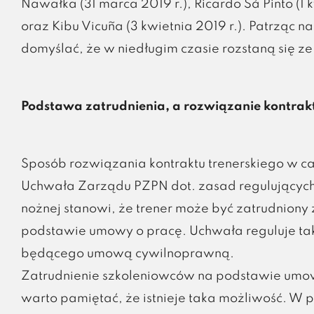
Nawałka (31 marca 2019 r.), Ricardo Sá Pinto (1 
oraz Kibu Vicuña (3 kwietnia 2019 r.). Patrząc n
domyślać, że w niedługim czasie rozstaną się 
Podstawa zatrudnienia, a rozwiązanie kontrak
Sposób rozwiązania kontraktu trenerskiego w c
Uchwała Zarządu PZPN dot. zasad regulujących 
nożnej stanowi, że trener może być zatrudnion
podstawie umowy o pracę. Uchwała reguluje tak
będącego umową cywilnoprawną.
Zatrudnienie szkoleniowców na podstawie umowy
warto pamiętać, że istnieje taka możliwość. W 