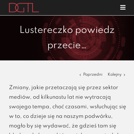
Przejdź
Tog
do
Navi
o nas
zawartości
Lustereczko powiedz
specjalizacje
przecie…
publikacje
blog
kariera
Poprzedni
Kolejny
kontakt
Zmiany, jakie przetaczają się przez sektor
mediów, od kilkunastu lat nie wytracają
swojego tempa, choć czasami, wsłuchując się
w to, co dzieje się na naszym podwórku,
mogło by się wydawać, że gdzieś tam się