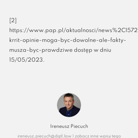
[2]
https://www.pap.pl/aktualnosci/news%2C15
krrit-opinie-moga-byc-dowolne-ale-fakty-
musza-byc-prawdziwe dostęp w dniu
15/05/2023.
Ireneusz Piecuch
ireneusz.piecuch@dgtl.law
|
zobacz inne wpisy tego