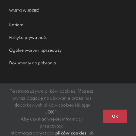
WARTO WIEDZIEĆ
Kariera
Polityka prywatności
Ogólne warunki sprzedaży
Dokumenty do pobrania
Ta strona używa plików cookies. Możesz
wyrazić zgodę na używanie przez nas
dodatkowych plików cookies klikając
„OK”
.
Podmiotem świadczącym obsługę płatności online jest
OK
Aby uzyskać więcej informacji
mElements S.A.
przeczytaj:
Copyright 2021 - 2022 | DGTL Kibil Piecuch i Wspólnicy
Informacja dotycząca
plików cookies
lub