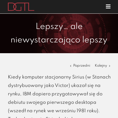
Przejdź
Tog
do
Navi
o nas
zawartości
Lepszy… ale
specjalizacje
niewystarczająco lepszy
publikacje
blog
kariera
Poprzedni
Kolejny
kontakt
Kiedy komputer stacjonarny Sirius (w Stanach
dystrybuowany jako Victor) ukazał się na
rynku, IBM dopiero przygotowywał się do
debiutu swojego pierwszego desktopa
(wszedł na rynek we wrześniu 1981 roku).